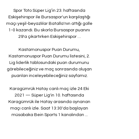
Spor Toto Süper Lig’in 23. haftasında 
Eskişehirspor ile Bursaspor'un karşılaştığı 
maçı yeşil-beyazlılar Batalla'nın attığı golle 
1-0 kazandı. Bu skorla Bursaspor puanını 
29'a çıkartırken Eskişehirspor …

Kastamonuspor Puan Durumu, 
Kastamonuspor Puan Durumu listesini, 2. 
Lig liderlik tablosundaki puan durumunu 
görebileceğiniz ve maç sonrasında oluşan 
puanları inceleyebileceğiniz sayfamız.

Karagümrük Hatay canlı maç izle 24 Eki 
2021 — Süper Lig'in 10. haftasında 
Karagümrük ile Hatay arasında oynanan 
maçı canlı izle. Saat 13:30'da başlayan 
müsabaka Bein Sports 1 kanalından ...

Bandırmaspor - Niğde Anadolu maçı CANLI 
İZLE (20.10.2019). Niğde Anadolu - Kırşehir 