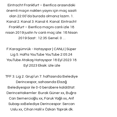
Eintracht Frankfurt – Benfica arasındaki 
önemli maçın naklen yayını için maç saati 
olan 22:00’da burada olmanız lazım. 1. 
Kanal 2. Kanal 3. Kanal 4. Kanal. Eintracht 
Frankfurt – Benfica maçını canlı izle 18 
nisan 2019 justin tv canlı maç izle: 18 Nisan 
2019 Saat : 12:35 Genel. 0 …

F.Karagümrük - Hatayspor | CANLI | Süper 
Lig 5. Hafta YouTube YouTube 2:05:24 
YouTube Atakaş Hatayspor 18 Eyl 2023 18 
Eyl 2023 Eksik: izle izle

TFF 3. Lig 2. Grup’un 7. haftasında Belediye 
Derincespor, sahasında Elazığ 
Belediyespor ile 0-0 berabere kaldıStat: 
DerinceHakemler: Burak Güner xx, Buğra 
Can Semercioğlu xx, Faruk Yağlı xx, Arif 
Subaşı xxBelediye Derincespor: Sercan 
Uslu xx, Cihan Halil x Özkan Toprak dk.
