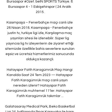
Bursaspor #Özet. beIN SPORTS Türkiye. 8 
Bursaspor 4 - 1 Eskişehirspor ( 24 Aralık 
2015.

Kasımpaşa – Fenerbahçe maçı canlı izle 
28 Nisan 2018. Kasımpaşa - Fenerbahçe 
justin tv, turkiye ligi izle, Karşılaşma maç 
yayınları sitesi ile izlenebilir. Süper lig 
yayıncısı lig tv izleyenlerin de ziyaret ettiği 
sitemizde özellikle bahis severlere sunulan 
eşsiz ve ücretsiz hizmetlerimiz sonucunda 
oldukça kazançlı.

Hatayspor Fatih Karagümrük Maçı Hangi 
Kanalda Saat 24 Tem 2023 — Hatayspor 
Fatih Karagümrük maçı canlı yayın 
nereden izlenir? Hatayspor Fatih 
Karagümrük muhtemel 11'ler. Hatayspor 
Fatih Karagümrük takımlar ...

Galatasaray Medical Park, Beko Basketbol 
Ligi 24. haftasında Pınar Karşıyaka ile karşı 