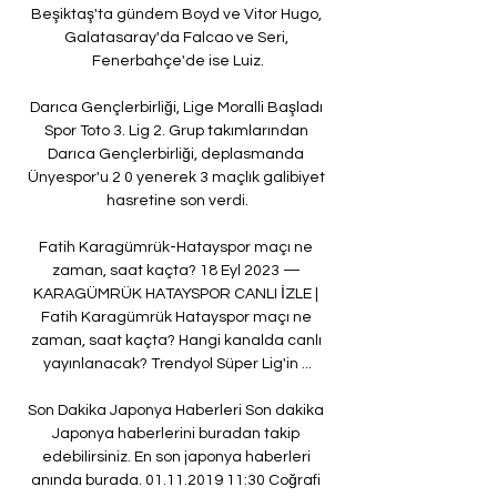
Beşiktaş'ta gündem Boyd ve Vitor Hugo, 
Galatasaray'da Falcao ve Seri, 
Fenerbahçe'de ise Luiz.

Darıca Gençlerbirliği, Lige Moralli Başladı 
Spor Toto 3. Lig 2. Grup takımlarından 
Darıca Gençlerbirliği, deplasmanda 
Ünyespor'u 2 0 yenerek 3 maçlık galibiyet 
hasretine son verdi.

Fatih Karagümrük-Hatayspor maçı ne 
zaman, saat kaçta? 18 Eyl 2023 — 
KARAGÜMRÜK HATAYSPOR CANLI İZLE | 
Fatih Karagümrük Hatayspor maçı ne 
zaman, saat kaçta? Hangi kanalda canlı 
yayınlanacak? Trendyol Süper Lig'in ...

Son Dakika Japonya Haberleri Son dakika 
Japonya haberlerini buradan takip 
edebilirsiniz. En son japonya haberleri 
anında burada. 01.11.2019 11:30 Coğrafi 