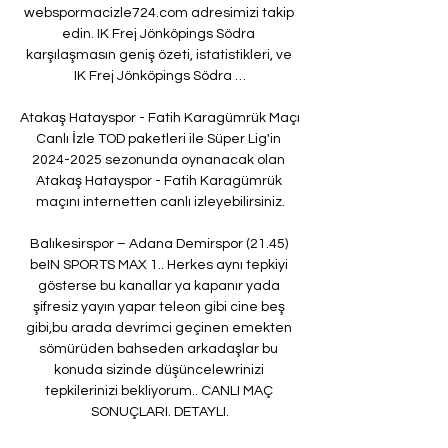
webspormacizle724.com adresimizi takip 
edin. IK Frej Jönköpings Södra 
karşılaşmasın geniş özeti, istatistikleri, ve 
IK Frej Jönköpings Södra …

Atakaş Hatayspor - Fatih Karagümrük Maçı 
Canlı İzle TOD paketleri ile Süper Lig'in 
2024-2025 sezonunda oynanacak olan 
Atakaş Hatayspor - Fatih Karagümrük 
maçını internetten canlı izleyebilirsiniz.

Balıkesirspor – Adana Demirspor (21.45) 
beIN SPORTS MAX 1.. Herkes aynı tepkiyi 
gösterse bu kanallar ya kapanır yada 
şifresiz yayın yapar teleon gibi cine beş 
gibi,bu arada devrimci geçinen emekten 
sömürüden bahseden arkadaşlar bu 
konuda sizinde düşüncelewrinizi 
tepkilerinizi bekliyorum.. CANLI MAÇ 
SONUÇLARI. DETAYLI.
