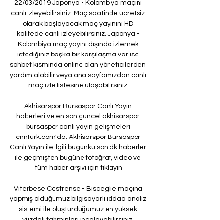
22/03/2019 Japonya - Kolombiya maçını 
canlı izleyebilirsiniz. Maç saatinde ücretsiz 
olarak başlayacak maç yayınını HD 
kalitede canlı izleyebilirsiniz. Japonya - 
Kolombiya maç yayını dışında izlemek 
istediğiniz başka bir karşılaşma var ise 
sohbet kısmında online olan yöneticilerden 
yardım alabilir veya ana sayfamızdan canlı 
maç izle listesine ulaşabilirsiniz.

Akhisarspor Bursaspor Canlı Yayın 
haberleri ve en son güncel akhisarspor 
bursaspor canlı yayın gelişmeleri 
cnnturk.com'da. Akhisarspor Bursaspor 
Canlı Yayın ile ilgili bugünkü son dk haberler 
ile geçmişten bugüne fotoğraf, video ve 
tüm haber arşivi için tıklayın

Viterbese Castrense - Bisceglie maçına 
yapmış olduğumuz bilgisayarlı iddaa analiz 
sistemi ile oluşturduğumuz en yüksek 
yüzdeli tahminleri inceleyebilirsiniz. 