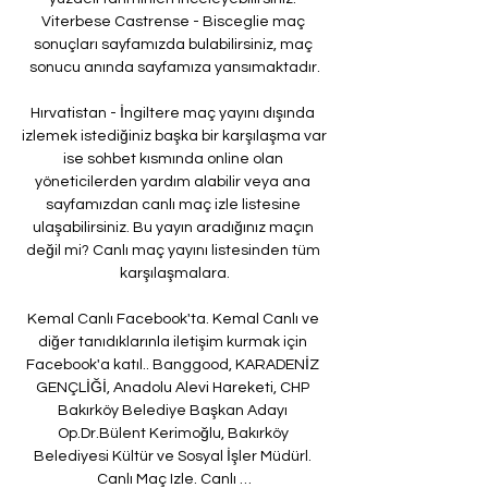
Viterbese Castrense - Bisceglie maç 
sonuçları sayfamızda bulabilirsiniz, maç 
sonucu anında sayfamıza yansımaktadır.

Hırvatistan - İngiltere maç yayını dışında 
izlemek istediğiniz başka bir karşılaşma var 
ise sohbet kısmında online olan 
yöneticilerden yardım alabilir veya ana 
sayfamızdan canlı maç izle listesine 
ulaşabilirsiniz. Bu yayın aradığınız maçın 
değil mi? Canlı maç yayını listesinden tüm 
karşılaşmalara.

Kemal Canlı Facebook'ta. Kemal Canlı ve 
diğer tanıdıklarınla iletişim kurmak için 
Facebook'a katıl.. Banggood, KARADENİZ 
GENÇLİĞİ, Anadolu Alevi Hareketi, CHP 
Bakırköy Belediye Başkan Adayı 
Op.Dr.Bülent Kerimoğlu, Bakırköy 
Belediyesi Kültür ve Sosyal İşler Müdürl. 
Canlı Maç Izle. Canlı …
