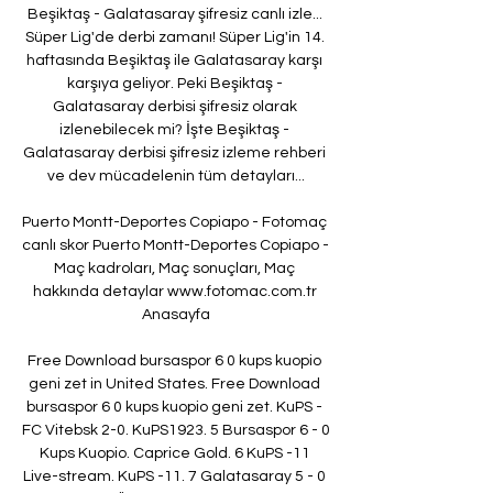
Beşiktaş - Galatasaray şifresiz canlı izle... 
Süper Lig'de derbi zamanı! Süper Lig'in 14. 
haftasında Beşiktaş ile Galatasaray karşı 
karşıya geliyor. Peki Beşiktaş - 
Galatasaray derbisi şifresiz olarak 
izlenebilecek mi? İşte Beşiktaş - 
Galatasaray derbisi şifresiz izleme rehberi 
ve dev mücadelenin tüm detayları...

Puerto Montt-Deportes Copiapo - Fotomaç 
canlı skor Puerto Montt-Deportes Copiapo - 
Maç kadroları, Maç sonuçları, Maç 
hakkında detaylar www.fotomac.com.tr 
Anasayfa

Free Download bursaspor 6 0 kups kuopio 
geni zet in United States. Free Download 
bursaspor 6 0 kups kuopio geni zet. KuPS - 
FC Vitebsk 2-0. KuPS1923. 5 Bursaspor 6 - 0 
Kups Kuopio. Caprice Gold. 6 KuPS -11 
Live-stream. KuPS -11. 7 Galatasaray 5 - 0 