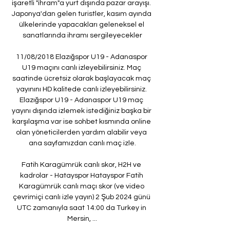
işaretli "ihram"a yurt dışında pazar arayışı. 
Japonya'dan gelen turistler, kasım ayında 
ülkelerinde yapacakları geleneksel el 
sanatlarında ihramı sergileyecekler

11/08/2018 Elazığspor U19 - Adanaspor 
U19 maçını canlı izleyebilirsiniz. Maç 
saatinde ücretsiz olarak başlayacak maç 
yayınını HD kalitede canlı izleyebilirsiniz. 
Elazığspor U19 - Adanaspor U19 maç 
yayını dışında izlemek istediğiniz başka bir 
karşılaşma var ise sohbet kısmında online 
olan yöneticilerden yardım alabilir veya 
ana sayfamızdan canlı maç izle.

Fatih Karagümrük canlı skor, H2H ve 
kadrolar - Hatayspor Hatayspor Fatih 
Karagümrük canlı maçı skor (ve video 
çevrimiçi canlı izle yayın) 2 Şub 2024 günü 
UTC zamanıyla saat 14:00 da Turkey in 
Mersin, ...
