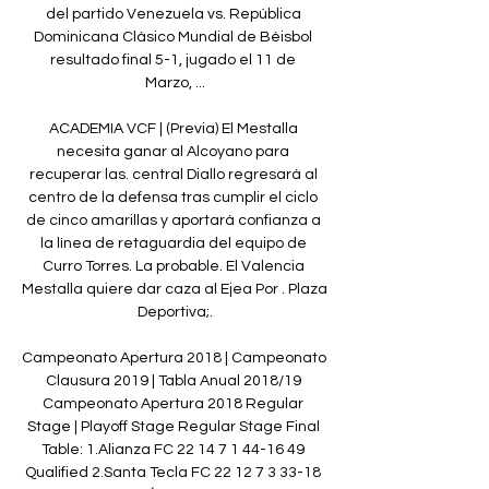
del partido Venezuela vs. República 
Dominicana Clásico Mundial de Béisbol 
resultado final 5-1, jugado el 11 de 
Marzo, ...

ACADEMIA VCF | (Previa) El Mestalla 
necesita ganar al Alcoyano para 
recuperar las. central Diallo regresará al 
centro de la defensa tras cumplir el ciclo 
de cinco amarillas y aportará confianza a 
la línea de retaguardia del equipo de 
Curro Torres. La probable. El Valencia 
Mestalla quiere dar caza al Ejea Por . Plaza 
Deportiva;.

Campeonato Apertura 2018 | Campeonato 
Clausura 2019 | Tabla Anual 2018/19 
Campeonato Apertura 2018 Regular 
Stage | Playoff Stage Regular Stage Final 
Table: 1.Alianza FC 22 14 7 1 44-16 49 
Qualified 2.Santa Tecla FC 22 12 7 3 33-18 