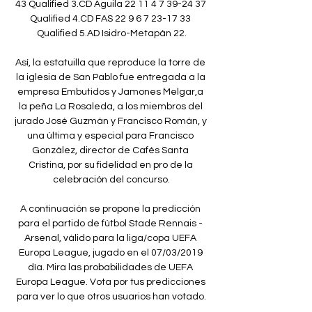
43 Qualified 3.CD Águila 22 11 4 7 39-24 37 
Qualified 4.CD FAS 22 9 6 7 23-17 33 
Qualified 5.AD Isidro-Metapán 22.

Así, la estatuilla que reproduce la torre de 
la iglesia de San Pablo fue entregada a la 
empresa Embutidos y Jamones Melgar,a 
la peña La Rosaleda, a los miembros del 
jurado José Guzmán y Francisco Román, y 
una última y especial para Francisco 
González, director de Cafés Santa 
Cristina, por su fidelidad en pro de la 
celebración del concurso.

A continuación se propone la predicción 
para el partido de fútbol Stade Rennais - 
Arsenal, válido para la liga/copa UEFA 
Europa League, jugado en el 07/03/2019 
día. Mira las probabilidades de UEFA 
Europa League. Vota por tus predicciones 
para ver lo que otros usuarios han votado.
