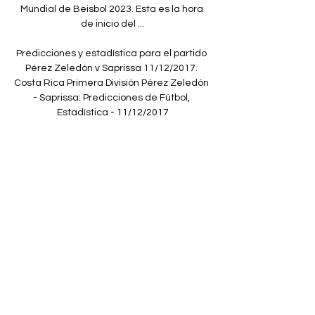
Mundial de Beisbol 2023. Esta es la hora 
de inicio del ...

Predicciones y estadística para el partido 
Pérez Zeledón v Saprissa 11/12/2017. 
Costa Rica Primera División Pérez Zeledón 
- Saprissa: Predicciones de Fútbol, 
Estadística - 11/12/2017

Por último, al ser consultado sobre este 
«motor cultural» que es el «Molino Fénix», 
el talentoso local resaltó que «este tipo de 
seminarios deben desarrollarse 
exclusivamente sobre un escenario, y que 
nos hayan dado la posibilidad de hacer 
uso de las instalaciones de este increíble 
teatro es muy importante para nosotros».

Home » cuartos final » Nacional » Llave 1: 
Imágenes de Carlos A. Mannucci (Trujillo) - 
Willy Serrato (Pimentel) martes, 12 de 