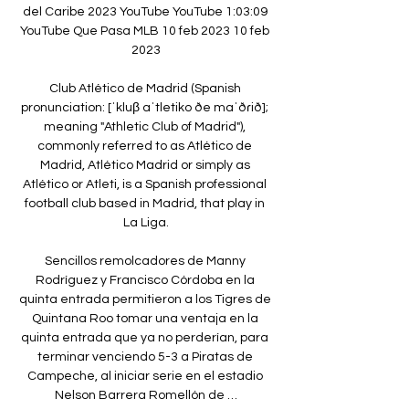
del Caribe 2023 YouTube YouTube 1:03:09 
YouTube Que Pasa MLB 10 feb 2023 10 feb 
2023

Club Atlético de Madrid (Spanish 
pronunciation: [ˈkluβ aˈtletiko ðe maˈðɾið]; 
meaning "Athletic Club of Madrid"), 
commonly referred to as Atlético de 
Madrid, Atlético Madrid or simply as 
Atlético or Atleti, is a Spanish professional 
football club based in Madrid, that play in 
La Liga.

Sencillos remolcadores de Manny 
Rodríguez y Francisco Córdoba en la 
quinta entrada permitieron a los Tigres de 
Quintana Roo tomar una ventaja en la 
quinta entrada que ya no perderían, para 
terminar venciendo 5-3 a Piratas de 
Campeche, al iniciar serie en el estadio 
Nelson Barrera Romellón de …
