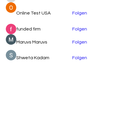
Online Test USA
Folgen
funded firm
Folgen
Maruvs Maruvs
Folgen
Shweta Kadam
Folgen
Alle Mitglieder anzeigen (87)
Verein Support Ukraine Now Upper Austria
c/o Anna Klymenko
Hirschgasse 23
4020
Linz