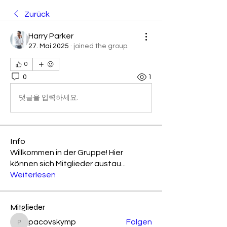
Zurück
Harry Parker
27. Mai 2025
·
joined the group.
0
0
1
댓글을 입력하세요.
Info
Willkommen in der Gruppe! Hier
können sich Mitglieder austau
...
Weiterlesen
Mitglieder
pacovskymp
Folgen
pacovskymp