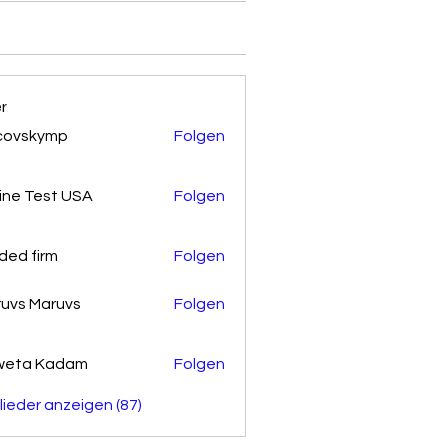
er
covskymp
Folgen
kymp
ine Test USA
Folgen
ded firm
Folgen
uvs Maruvs
Folgen
weta Kadam
Folgen
glieder anzeigen (87)