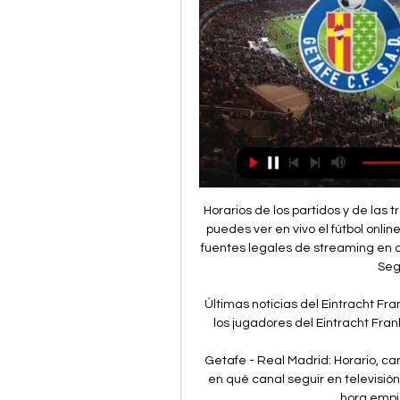
Horarios de los partidos y de las transmisiones en vivo Abajo puedes encontrar donde puedes ver en vivo el fútbol online en Segunda División en Perú. Enumeramos sólo las fuentes legales de streaming en directo y también recopilamos datos sobre cómo ver Segunda División en la TV.

Últimas noticias del Eintracht Frankfurt: noticias, fichajes, formación y estadísticas de los jugadores del Eintracht Frankfurt.- Equipos de fútbol de la UEFA Europa League

Getafe - Real Madrid: Horario, canal de televisión y dónde hace 13 horas — Consulta en qué canal seguir en televisión y dónde ver online el Getafe - Real Madrid y a qué hora empieza el partido de la Liga hoy.

Cuando el animal se inquieta, la joven cae al suelo y queda inconsciente. Caleb, ya perdido en medio de la vegetación, encuentra el cuerpo desmembrado de su perro. Adentrándose aún más en el bosque, descubre una misteriosa cabaña de la cual sale la bruja disfrazada como una joven y seductora mujer.

Getafe CF vs Real Madrid EN DIRECTO 1. 2. 2024 | Fútbol Sigue el Getafe CF vs Real Madrid 1. 2. 2024 en directo - livescore, audio commentary, historial de enfrentamientos (H2H), últimos resultados y más ...

23.05.202017-8-3 · Artculo Original 65 Rev Biomed 2017 28:79-88 Vol. 28 No. 2 mayo-agosto de 2017 Este documento est disponible en http:www.revistabiomedica.m Autor para correspondencia: Diana Rojas Araya, Facultad de Microbiología, Universidad de Costa Rica, Código Postal 2060, San José, Costa Rica. E-mail: diana.rojas_a@ucr.ac.crx Recibido: el 24 de abril de 2017 Aceptado para publicación: el 03 de mayo de.

Vivimos la pasión por el Rey de los Deportes, al igual que tú estamos estamos #LocosPorElFutbol. Se parte de nuestra comunidad @LPEFecuador en Facebook, Instagram, Youtube.

La subestación Santa Mónica, ubicada en Villa Nueva y que tiene como objetivo mejorar el servicio a 319 mil usuarios del área sur del país, fue inaugurada ayer por Trelec, empresa afiliada a.

Así seguimos el directo del Rayo Vallecano - Cádiz por David Caravaca @besoccer_es - 10 Nov 2019 0 2,576 Vive con nosotros el relato en directo de todo lo que ocurra durante el enfrentamiento de la décimo quinta jornada de la Segunda División entre el Rayo Vallecano y el Cádiz.

Resultados del Llaneros FC - Fútbol 螺 Juegos de Fútbol ⭐ Fútbol en directo ⚽ Resultados de Fútbol ⚡ Estatísticas ⭐ Lista de jugadores azscore.es. Add. Suscríbete : Suscríbete En Directo Hoy Ayer Sin Comenzar Terminados Mañana Calendario Pronósticos Cuotas Base de …

Getafe CF Vs Real Madrid Getafe CF vs Real Madrid (01/02) en LaLiga. Previa del partido, resultados en vivo, alineaciones, estadísticas, partidos entre si, comparación de cuotas y ...

Pero además de lo anterior la carretera Uruapan-Peribán-Los Reyes comunica a una de las más prósperas regiones aguacateras de la entidad, región que se ubica precisamente en el corredor de San Lorenzo-Zacán-Peribán y Los Reyes. (ASR) +++++ 718 incendios forestales durante la pasada temporada: COFOM Viernes, 17.09.2010, 05:26pm (GMT-5.

Argentina emprende la mayor obra sanitaria desde 1945.. el banco aceptó extender la línea durante cinco años y las obras se reiniciaron bajo la concesión de la constructora italiana Impreglio.

El producto principal en la programación del Canal 2, El Canal de las Estrellas, o Las Estrellas como actualmente se lo conoce, son las telenovelas. Televisa Networks es el encargado de enviar la señal internacional del Canal de las Estrellas, este canal solo se limita a pasar programación exclusivamente mexicana. el Canal de las Estrellas es difundido también en diversos continentes tales.

El Real Madrid visita Getafe para arrebatarle el liderato al hace 10 horas — Asunto distinto es el de la racha particular, donde llevan 17 de 20 partidos contra el Madrid encajando derrotas. Getafe CF · Carlo Ancelotti ...

El técnico tiene dos bajas para el partido ante Unión La Calera, donde moverá la defensa.. Caputto deberá mover piezas