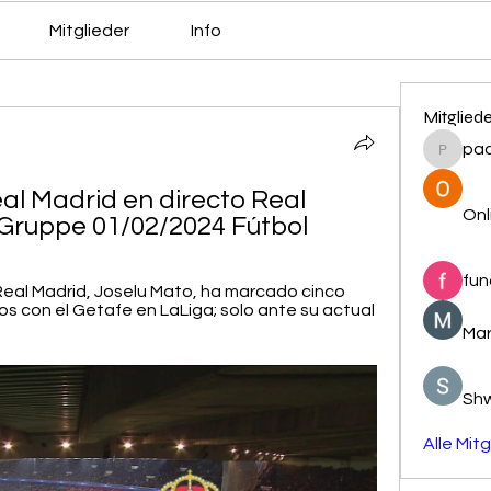
Mitglieder
Info
Mitglied
pa
pacovs
l Madrid en directo Real 
Onl
e Gruppe 01/02/2024 Fútbol
fun
Real Madrid, Joselu Mato, ha marcado cinco 
 con el Getafe en LaLiga; solo ante su actual 
Mar
Sh
Alle Mit