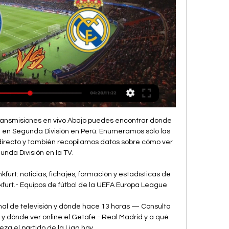
 en su última línea, donde existe la posibilidad de dejar a Echeverría por la banda derecha y apostar por Diego Carrasco como central en compañía de Aveldaño.. curicó unido Futbolista de Curicó Unido se salva.

Platense, flamante campeón de la B Metropolitana, venció 1-0 a Belgrano por la Copa Argentina gracias al tanto de Emanuel Bocchino y continúa a paso firme su buen presente. En un partido entretenido, parejo, disputado y con muchos idas y vueltas, Platense aprovechó su buen momento y tomó ventaja por sobre un Belgrano que no supo convertir en las chances que tuvo.

2020-5-3 · Un oficial de policía realiza un control de identidad a los ocupantes de un automóvil, siguiendo las restricciones del gobierno de Costa Rica para prevenir el brote de coronavirus (COVID-19), en.

GETAFE VS REAL MADRID | RUEDA de PRENSA de CARLO YouTube YouTube 17:11 YouTube Diario AS Hace 1 día Hace 1 día

(hoy#) Getafe CF-Real Madrid en vivo gratis hace 7 horas — (hoy#) Getafe CF-Real Madrid en vivo gratis Real Madrid online Getafe vs. Real Madr | My Site Gruppe 1 febrero 2024 YouTube YouTube 3:29:20 ...

Participaron más de 80 docentes de los niveles primario y secundario. El Ministerio de Educación, a través de la Dirección General de Niveles y Modalidades, realizó la semana pasada Ateneos para fortalecer las prácticas pedagógicas en Lengua, para alrededor de 80 docentes de los niveles Primario y Secundario dentro de la Formación Situada y en el marco de la Jornada Provincial de Lectura.

Getafe - Últimas noticias Getafe vs Real Madrid: Con Bellingham a por el liderato. Real Madrid. Getafe vs Real Madrid: Con Bellingham a por el liderato. Redacción: PABLO POLO; Redacción ...

Calendario Atlanta Braves 2020. Los boletos Atlanta Braves ya están disponibles en SuperBoletería. Si perdiste la oportunidad de comprar en preventa, te tenemos buenas noticias. Tienes muchas opciones para elegir en el calendario Atlanta Braves 2020. Escoge las fechas Atlanta Braves que tú quieras y comparte un evento de primer nivel con tu.

Real Madrid: TV, | My Site Gruppe hace 13 horas — hace 11 horas — En Estados Unidos, esta jornada de LaLiga entre Getafe CF y Real Madrid puede verse en vivo a partir de las 15:00 horas a ...

1 day ago · En virtud de encontrará le predicciónes y el procesado por nuestro software propietario y revisando el manual por nuestros editores del partido de fútbol SKA-Energiya Khabarovsk-Yenisey Krasnoyarsk, partido del campeonato Internacional Friendly matches.Incluso estadísticas, clasificaciones, noticias e información sobre la liga de fútbol Internacional Friendly matches y en equipos SKA.

REAL MADRID vs GETAFE CF - YouTube - YouTube YouTube YouTube 2:40:42 YouTube Carrusel Deportivo 13 may 2023 13 may 2023

La Virgen de Brujas, también llamada Madonna de Brujas, pudo realizarla Miguel Ángel hacia 1504, ya que se envió a Flandes en 1506, y sabemos que cobró la primera parte de la entrega unos años antes, en 1503, lo que significa que,. Lo más visto en Línea Serpentinata.

Sinal da Vivo em Afogados da Ingazeira PE. Saiba quais operadoras de celular possuem cobertura em Afogados da Ingazeira no estado de Pernambuco. Pesquise se há cobertura celular digitando o nome da …

online marketing Mallorca Programador Joomla Barcelona - Especialistas en programacion web joomla en Barcelona . Programacion web joomla barcelona. Especialistas en posicionamiento web, Agencia de marketing Online, Programador de paginas web joomla y servicios graficos integral. Servicios de programacion de pagina web joomla, diseÃ±o de tienda online en joomla, programacion de e …

Fortalezas y debilidades de la educacion virtual power point 1. FACILITADOR: YOLIMAR FUERTES REPUBLICA BOLIVARIANA DE VENEZUELA UNIVERSIDAD NACIONAL EXPERIMENTAL “SIMÓN RODRÍGUEZ” SAN JUAN DE LOS MORROS; EDO.

Getafe CF contra Real Madrid onlin | QUANSHOTIT Group hace 15 horas — [En Directo!] En Directo: Getafe CF contra Real Madrid online FINAL | Real Madrid vs. Getafe por La Liga de España 1 febrero 2024 hace 13 ...

Lo último en Universidad De Costa Rica noticias, resultados, estadísticas, rumores y mas de ESPN. Lo último en Universidad De Costa Rica noticias, resultados, estadísticas, rumores y mas de ESPN.. Se definieron las semifinales del fútbol de Costa Rica. La Asociación Deportiva San Carlos concluyó como líder del certamen tras vencer al.

Página web Oficial del Getafe Club de Fútbol | Getafe CF hace 5 horas — Sigue toda la actualidad del Getafe CF en nuestra web.

ARTICULO 1°.- Objeto. La presente Ordenanza tiene por objeto establecer el Reglamento Normativo de Administración y Funcionamiento de la Estación Terminal de Ómnibus del Partido de Junín, la que queda sujeta a las disposiciones previstas en el mismo. ARTÍCULO 2º.- Ámbito de Aplicación.

A través de sus redes sociales, la Liga 1 dio a conoce este viernes la programación de los partidos que faltaron por jugarse de la fecha 7 del Torneo Apertura 2020.. La jornada arrancará el martes 18 de agosto con el encuentro entre Cienciano y Atlético Grau (11 a. m.). Luego continuará con el Sport Boys vs. Sporting Cristal (1:15 p. m), Sport Huancayo vs. UTC (3:30 p. m.) y San Martín.

Copa del Rey Comentarios en directo del Real Sociedad v Osasuna 29 de enero de 2020, incluyendo todas las estadísticas y eventos clave del partido, actualizado al instante.

Olimpia vs Sportivo Luqueño Prediccion y Pronostico para el partido de Primera Division de Paraguay el sábado 19 de septiembre del 2015 (9/19/2015)

Monteros Voley cayó ante River en la vuelta de la Liga Argentina de Vóley El equipo "naranja" no pudo en su casa contra el "millonario". El visitante se impuso por 3-2 …

Entornointeligente.com / Atlético de Madrid vs. Leipzig EN VIVO | ONLINE LIVE STREAM | Se miden este jueves 13 de agosto, por los cuartos de final de la Champions League 2019/2020 , …

Watch video highlights of the Acassuso vs. Argentino de Quilmes soccer match. Ir a la navegación < > Menu ESPN. Resultados. Has llegado a la edición de ESPN Deportes.

Esta noche desde las 21 hor