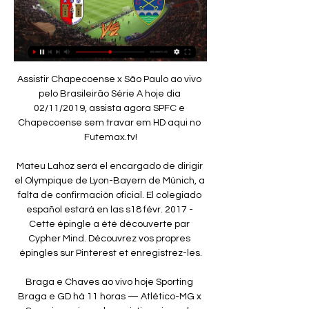
Assistir Chapecoense x São Paulo ao vivo pelo Brasileirão Série A hoje dia 02/11/2019, assista agora SPFC e Chapecoense sem travar em HD aqui no Futemax.tv!

Mateu Lahoz será el encargado de dirigir el Olympique de Lyon-Bayern de Múnich, a falta de confirmación oficial. El colegiado español estará en las s18 févr. 2017 - Cette épingle a été découverte par Cypher Mind. Découvrez vos propres épingles sur Pinterest et enregistrez-les.

Braga e Chaves ao vivo hoje Sporting Braga e GD há 11 horas — Atlético-MG x Cruzeiro: veja onde assistir ao jogo do azulão pelo Campeonato Mineiro Ao Vivo na TV e Online. Clássico válido pelo Campeonato ...

O Atlético-GO terá mudanças contra o Internacional. Quem está de volta ao time titular é o meia Elias, que está praticamente garantido como titular para a partida.

As restrições à presença de torcida impostas pela pandemia do novo coronavírus não impediram a Fiel de apoiar o Corinthians na vitória sobre o Palmeiras por 1 a 0, na última quarta-feira, na volta do Campeonato Paulista. Uma iniciativa inédita no país colocou 200 torcedores nos telões da.

Assistir Chaves ao vivo Assistir Braga x Chaves ao vivo online 31/01/2024. 30/01/2024.

São 68 times divididos em grupos de 4 clubes que jogam entre si em 6 rodadas, portanto faltando duas para as definições. São 3 clubes que fizeram as 3 vitórias, o Atlético Cearense-CE (antigo Uniclinic), o Jacuipense-BA e o Brusque-SC.

16h00 - Campeonato Cearense: Ferroviário x Atlético - TV VERDES MARES (CE) 16h00. 16h00 - Campeonato Mato-Grossense: Mixto x Operário/VG - TV CENTRO AMÉRICA (MT) 16h00 - Campeonato Paraense: Remo x Paysandu - TV BRASIL, TV CULTURA (PA) e TV. Também tiveram transmissão com sinal aberto no GE.COM os seguintes jogos.

Estão à venda a partir desta terça-feira (14h00), os bilhetes para a receção ao Vitória SC, da próxima sexta-feira 21 de Fevereiro, jogo correspondente à 22ª jornada da Liga NOS, com transmissão na Sport TV1 (20h30). Os preços para sócios variam entre os 5 e os 4 euros. Para o público em geral cada ingresso custa 13 euros.

Melhor forma de ver Gil Vicente vs Portimonense online A casa de apostas Bettilt disponibiliza a transmissão do jogo grátis e de grande qualidade, basta seguir este passo a passo. 1 – Fazer o registo na Bettilt por aqui ou clicar na imagem; 2 – Depois de fazer login, clica em “Ao Vivo” e depois clica no jogo do Gil Vicente vs.

Galvez x Plácido de Castro vão se enfrentar neste domingo (17). A disputa será válida pela semifinal do 1º Turno do Campeonato Acreano de 2019. O confronto está programado para iniciar às 17h30 (horário de Brasília). A partida vai ser realizada na Arena da Floresta, localizada no município de Rio Branco, capital do estado do […]

Assistir Braga x Chaves ao vivo Grátis HD 31/01/2024 há 6 horas — Assistir Braga x Chaves ao vivo online. Só aqui no Futebol Play HD você não vai perder nenhum lance da partida entre Braga e Chaves grátis ...

O Operário Ferroviário fecha 2019 com a possibilidade de dois novos atletas vindos do exterior para a próxima temporada. O primeiro nome é do lateral e meio campista Cristhian Aguada. O atleta tem 26 anos e uma carreira marcada por passagens por clubes do Paraguai. Durante a reapresentação dos atletas do Fantasma para exames médicos, […]

Ao vivo - SC Braga X Chaves - { Campeonato Português Ao vivo - SC Braga X Chaves - { Campeonato Português } - Rodada 19. 1 waitingmore. JC GAMER .09. 105. Subscribe.

Atividades de associações de defesa de direitos sociais, GREMIO RECREATIVO ESPORTIVO E CULTURAL ESCOLA DE SAMBA ACADEMICOS DA BRUSQUE - , 07.785.506/0001-00

Braga x Chaves ao vivo assistir Jogos de Hoje Ao Vivo na TV há 13 horas — Sporting Braga - Chaves placar ao vivo, H2H e escalações Sporting Braga Chaves esultado ao vivo (e transmissão online) começa no dia 31 de jan.

Braga vs Chaves futebol 31/01/2024 20:45 há 2 dias — Assista online Braga x Chaves. soccer liveTranslation. Ver. Braga Assista ao vivo sem publicidade. Braga x Chaves H2H. Braga. 17 golos.

O Benfica vai procurar, no sábado, consolidar a liderança isolada da I Liga portuguesa de futebol, diante do Rio Ave, na 10.ª jornada, depois de ter tirado proveito do ‘deslize’ do FC Porto …

Campeões de duas categorias serão conhecidos neste sábado, 30 de novembro, no futsal do Amazonas. Os jogos acontecem no ginásio Renné Monteiro, na avenida Constantino Nery, em Manaus. A entrada custa R$ 5 ou um brinquedo. A primeira decisão é a da categoria Sub-9, às 9h, entre duas forças da modalidade na base: Pica Pau […]

A terceira República foi proclamada durante a Revolução Acriana, por José Plácido de Castro, em 24 de janeiro de 1903. O fim permanente do Estado deu-se com o Tratado de Petrópolis,. que controlam e ajustam a transmissão dos comandos conscientes vindos do …

Lembremo-nos que o Porto do SC sempre se apoiou muito no bombo pro Marega e ele não falhou jogo quase nenhum desde há pouco mais de 2 anos para cá. Ele não jogar obriga o Porto a ser mais criativo e viu-se que criámos algumas oportunidades de golo que só não foram concretizadas porque os centrais estavam em cima.

Gasolina e álcool - Transmissão Automática - 4 Portas. Jeep Renegade 1.8 16v Flex Sport 4p Manual . por Localiza Seminovos . R$ 60.900. Amazonas .. Fast Club Manaus Am Unif.1 Rozenha Anos 2000 #10 Tam.g . R$ 119. 12x R$ 11 37. Usado - Paraná . 1989 C-1648 Quadra Selos Upaep 89 - Muiraquitã Cbc Manaus Am . R$ 20 30.

Braga x Chaves placar ao vivo, H2H histórico, palpites() Braga vs Chaves placar ao vivo (e transmissão ao vivo online) começa em 2024/01/31 às 12:45:00 horário UTC em Primeira Liga. Aqui no Braga vs Chaves ao vivo ...

[[TRANSMISSÃO!!]] assistir Braga x Chaves ao vivo há 7 horas — assistir Braga x Chaves ao vivo transmissão Assistir Braga x Chaves ao vivo online 31/01/2024 31 janeiro 2024. Agenda de jogos em destaque ...

Ouvir Braga x Chaves ao vivo - 31/01/2024 | Futebol há 5 horas — Ouça ao vivo e grátis o jogo Braga x Chaves, Portugal - Primeira Liga, 31/01/2024 às 17:45. Lista com rádios online que trasmitem Braga x ...

Viseu 23 6 8 9 22 27 26 Sporting B 23 7 5 11 30 38 26 AD Fafe 23 6 7 10 28 35 25 Leixões 23 5 8 10 20 21 23 Freamunde 23 4 10 9 18 23 22 Sp. Olhanense 23 3 4 16 24 43 13 24ª Jornada 28/01/2017 Gil Vicente - Benfica B (11h15)* Transmissão na SporTv Sp. Covilhã - Olhanense (15h00) Fafe - Sporting B (15h00) Famalicão - Santa Clara (15h00) Académica - Penafiel (15h00) União Madeira.

O gabinete de imprensa, utilizado pelas emissoras de rádio para a transmissão de jogos ao vivo, agora tem denominação. O espaço recebeu o nome de Dagoberto Russomano Focaccia em homenagem ao advogado e radialista que se destacou, tanto na imprensa escrita quanto falada, como um dos mais importantes articulistas e incentivadores do esporte amador e…

Na manhã desta sexta-feira, 13, a Caldense realizou no CT Ninho dos Periquitos seu terceiro jogo-treino visando o Campeonato Mineiro 2020. A Veterana encarou o Grêmio Osasco-SP e venceu por 4 a 1, com gols de Matheus Humberto, Léo Rafael (duas vezes) e Luan Costa.

Bahia contrata lateral-esquerdo do Corinthians para o Baianão - Varela Notícias - Conectado aos Baianos Portal de Notícias de Salvador Bahia Brasil que oferece informação precisa e de qualidade sobre os assuntos mais relevantes do Estado. Tudo sobre política, polícia, esportes, social, entretenimento e variedade você encontra aqui.

Braga x Chaves ao vivo onde assistir - Nuclear Academy há 4 horas — 09/10/2022 — ASSISTIR AO VIVO NA INTERNET: Através do site da BET365.com* você poderá assistir o jogo de hoje ao vivo pela internet.

Operário perde para o Guarani fora de casa Postado em 16/11/19. O Operário Ferroviário perdeu para o Guarani-SP, na tarde deste sábado (16), pelo Campeonato Brasileiro da Série B. O jogo aconteceu no Estádio Brinco de Ouro e foi válido pela 36ª rodada. Com o resultado, o alvinegro segue com 49 pontos e ocupa a nona posição na tabela.

Se depender da opinião de Roberto Chadad, presidente da ABRAVEST Associação Brasileira do Vestuário, as roupas serão chinesas. Nestes dias em que a Tecelagem Renaux, pioneira em Brusque no ano de 1892, é notícia pela autofalência, o episódio vivido na FIESP há alguns anos, com a visita da Ministra Comercial da China veio à memória.

HISTÓRIA DE SABOR, SAÚDE E QUALIDADE. Fundada em Brusque/SC no ano de 1986, a Maroma produz sorvetes e picolés com tecnologia italiana, sendo atualmente uma referência em sabor e qualidade. Investindo em segurança alimentar e inteligência nutricional, a Maroma está constantemente desenvolvendo novas linhas e sabores, atendendo o mercado com produtos que agradam todos os …

O Flamengo vem de vitória elástica na Copa Sul-Americana sobre a Chapecoense por 4 a 0. O Rubro-Negro teve uma atuação segura e cheia de disposição, como há muito não se via. Com a.

BLUMENAU – Os rodoviários da cidade Blumenau, decidiram por unanimidade nesta quarta-feira (5),entrar em estado de greve. A categoria realizou duas sessões na assembléia geral do Sindicato dos Empregados nas Empresas Permissionárias do Transporte …

O Gil Vicente venceu os dois jogos que teve no seu terreno (3-1 ao Penafiel e 3-0 ao Sp. Covilhã), tendo sido batido no Carregado por 0-1. Pese o jogo ter honras de Transmissão televisiva, através da SPORT TV, o apoio dos adeptos é fundamental para ajudar o Portimonense a conseguir mais uma vitória e a manter a liderança da Liga Vitalis.

sport tv - chaves Pesquisa: chaves. Diretos. Todos. Videos. Amanhã - 31. Dom - 04. Sáb - 10. direto. SC BRAGA X GD CHAVES. LIGA PORTUGAL BETCLIC. 20:35 - 23:00.

A Taça JK, o primeiro turno do Candangão já definiu seus semifinalistas, o Grêmio embala de vez depois da quarta vitória seguida, o Galo sofre, mas mantém a liderança invicta, o Palmeiras assume a liderança depois do tropeço do Corinthians e no Rio, o Botafogo venceu o clássico contra o Vasco.

Braga x Chaves 31. 1. 2024 AO VIVO | Futebol Confira Braga x Chaves 31. 1. 2024 ao vivo - livescore, estatísticas H2H, 