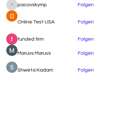
pacovskymp
Folgen
pacovskymp
Online Test USA
Folgen
funded firm
Folgen
Maruvs Maruvs
Folgen
Shweta Kadam
Folgen
Alle Mitglieder anzeigen (87)
Verein Support Ukraine Now Upper Austria
c/o Anna Klymenko