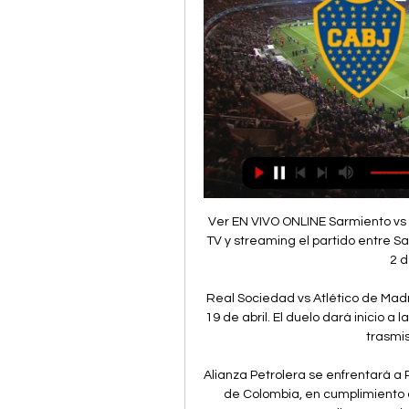
Ver EN VIVO ONLINE Sarmiento vs Boca por ESPN 27 ago 2023 — Cómo ver en vivo por TV y streaming el partido entre Sarmiento vs Boca Juniors, correspondiente a la fecha 2 de la Copa de la Liga ...

Real Sociedad vs Atlético de Madrid se miden en la jornada 33 de La Liga este jueves 19 de abril. El duelo dará inicio a las 12:30 horas (tiempo del centro de México). Sigue la trasmisión de este juego en vivo.

Alianza Petrolera se enfrentará a Rionegro Águilas este domingo 21 de julio a las 15:45 de Colombia, en cumplimiento de la segunda jornada de la Liga Águila 2019 II. El encuentro que se disputará el el estadio Daniel Villa Zapata (Barrancabermeja), tendrá señal de TV a través de WIN Sports. Alianza Petrolera vs Rionegro Águilas

Detalles del juego Santos de Guapiles vs AD Grecia pagado el 28 Marzo 2019. Mejores probabilidades incluidas ofrecidas por las seis mejores casas de apuestas en línea, los resultados y el análisis de rendimiento de cada equipo basado en los últimos partidos

Boca Juniors vs Sarmiento en vivo y en directo Boca Juniors Canales de Telecentro 112 (SD) y 1018 (HD). Dónde ver ONLINE el Boca Juniors vs Sarmiento por la Liga Profesional.

La sección oficial del Athletic Club de Bilbao en Fútbol Factory. Equipaciones, camisetas oficiales, pantalones, medias o ropa de abrigo los tienes aquí.

Volvió a la victoria. Mundo Ascenso presente en La Pampa y Miñones, Excursionistas recibió a Deportivo Laferrere por la vigesimocuarta fecha de la Primera C. Fue victoria para los dirigidos por Jorge Franzoni por 1 a 0 con gol de Gustavo Pastor que llegó a los cien goles con la camiseta de Excursio.

Liverpool vs Barcelona, en directo. Este martes conoceremos al primer finalista de la Champions League 2019, que saldrá del enfrentamiento entre el Liverpool y el Barcelona. Los blaugranas arrollaron a los reds en el Camp Nou, luego de vencerlos 3-0. para la vuelta,.

Para ver partido entre Pumas Morelos vs Veracruz en vivo pueden acceder a los diferentes canales de transmisión de su país y vivir la emoción de cada partido. Ademas podra seguir todos los encuentros por la liga de ascesno mexicano, en vivo y en directo en internet.

El Torneo Clausura 1993 fue el segundo torneo y el que cerró la temporada 1992-93 de la Primera División de Argentina de fútbol. Se jugó entre el 20 de febrero y el 12 de junio.

(libre-) Boca Juniors-Sarmiento en vivo hoy Cuándo juega Boc hace 16 horas — hace 5 horas — Sigue EN VIVO el partido entre Boca Juniors vs Sarmiento por la fecha 2 de la Copa de la Liga vía ESPN, TNT Sports y Star ...

(((ver tv==))) Ver Boca Juniors contra Sarmiento en vivo SAR hace 17 horas — 2 jul 2023 — Con goles de Miguel Merentiel y Cristian Medina, Boca Juniors venció 2-0 a Sarmiento y se ubicó a dos puntos de la zona de ...

En esa misma línea, añadió: "Veniamos de una derrota durísima (con Colo Colo en el Monumental), pero dejamos todo eso atrás y salimos a jugar el partido -con Cobresal- como una final y creo que lo hicimos de buena manera...

Modificación base reguladora DECRETO 18/2019, de 26 de marzo, por el que se modifica el Decreto 114/2017, de 18 de julio, por el que se establecen las bases reguladoras para la concesión de subvenciones destinadas a proyectos de comercio electrónico y TIC en las empresas de la Comunidad Autónoma de Extremadura

Boca Juniors | BeQuesada Group - Begoña Quesada hace 6 horas — Cómo ver en vivo Boca vs Sarmiento de Junín: fútbol libre por celular · Boca Juniors y Sarmiento de Junín, jugarán esta tarde, desde las 19.00 en ...

ELIEZER PALMA EN LÍNEA Bienvenidos a la Página que te da nota. domingo, 5 de junio de 2016. EMPERATRIZ DE AGÛERO - 3ER. AÑO B. Buenos días queridos estudiantes. A continuación les dejo las últimas dos evaluaciones en línea por este año escolar. Éxitos. 2.

Ander Garitano, director deportivo desde hace cuatro años, encomendó el pasado verano a Manolo González el banquillo del Club Deportivo Ebro. El técnico gallego ten