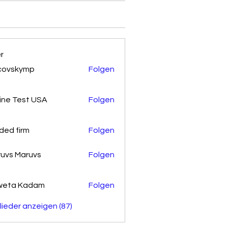
er
covskymp
Folgen
kymp
ine Test USA
Folgen
ded firm
Folgen
uvs Maruvs
Folgen
weta Kadam
Folgen
glieder anzeigen (87)