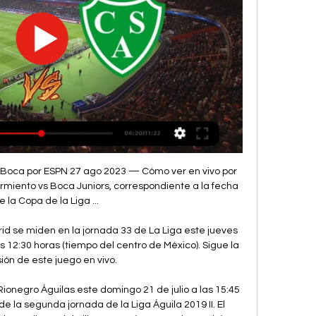
ía por misión mantener al equipo arlequinado en Segunda B y también que hiciera disfrutar a los 300 abonados del club en la Copa del Rey hasta donde le llegaran las fuerzas a sus pupilos.

Newell’s volvió a hacerse fuerte ante su gente y venció por 2-1 a Talleres de Córdoba, en un duelo correspondiente a la fecha 23 de la Superliga del fútbol argentino. Víctor Figueroa, con una gran definición, y Jerónimo Cacciabue marcaron los tantos del equipo dirigido por Omar De Felippe, mientras que Santiago Silva, de penal, convirtió el único tanto de la visita.

La línea más usada para llegar a Puerto Venecia es la 31, que comunica con La Aljafería con una frecuencia de 11 minutos. La segunda es la línea C4 conecta Plaza de las Canteras con Puerto Venecia cada 15 minutos a través del barrio de La Paz y Torrero. Tarjeta Bus y …

Tratado de libre comercio (TLC) del Mediterráneo Árabe (Acuerdo de Agadir) Asociación Euromediterránea (EUROMED) Jordania es miembro de la Gran Zona Árabe de Libre Comercio; Más tratados comerciales están previstos con Irak, la Autoridad Palestina, los países del Consejo de Cooperación del Golfo (CCG), Líbano y Pakistán.

El Comercio Universitario vs. Real Garcilaso EN VIVO: por Torneo Clausura El Comercio Universitario de Deportes visita HOY a Real Garcilaso (3:00 p.m EN VIVO por Gol Perú), por la novena fecha del Torneo Clausura. (Foto: USI). Universitario de Deportes visita HOY a Real Garcilaso (3:00 p.m EN VIVO por Gol Perú), por la novena fecha del.

Plan de estudios y distribución de créditos para los estudiantes del programa en Narrativas Digitales de la Universidad de los Andes. Plan de estudios y distribución de créditos para los estudiantes del programa en. 339 4999 Extensión 2540 Línea directa 3324537 facartes@uniandes.edu.co Miembro de: Departamentos. Centro de.

Encontrá las últimas noticias de Sudamericano Sub 20: La cruda revelación de Batista sobre Balerdi, El equipo ideal del Sudamericano Sub 20, con dos argentinos, todas las noticias de Sudamericano Sub 20 están en TyC Sports.

La fecha 5 empezó el jueves anterior con la victoria de Fortaleza 4-2 ante Cortuluá, ambos luchando por mantenerse entre los ocho primeros de la tabla. Real San Andrés sigue sumando y sorprendiendo este semestre y arañó un empate en su visita a Tigres. Valledupar venció 3-1 a Orsomarso, último del Torneo y que llegó a su cuarta derrota.

Buscas los supermercados cerca de ti? Encuentra en Tiendeo las direcciones, teléfonos y horarios de las sucursales de Bodegas Alianza en San Francisco Coacalco y entérate de las mejores ofertas en los catálogos digitales de tus tiendas favoritas. ¡Infórmate en Tiendeo!

BOCA JUNIORS vs SARMIENTO EN VIVO en TyC Sports hace 16 horas — Boca vs. Sarmiento, por TNT Sports EN VIVO: cómo verlo en TV y en qué canales. El partido entre Boca y Sarmiento se podrá ver por televisión a ...

En vivo Atlético Nacional vs Estudiantes por la Copa Libertadores 2017 en directo, on line. Estudiantes de La Plata buscará la victoria en Medellín para mantener sus chances de seguir en carrera en la Copa Libertadores ante Atlético Nacional , el campeón defensor que tras la primera ronda

Además, está el aliciente de, si Santiago Wanderers vence a Rangers, podría asegurar el ascenso directo sin pensar en lo que haga Deportes La Serena o Cobreloa en las próximas fechas. Hora y dónde ver Unión La Calera vs Universidad Católica: Día: Sábado 19 de octubre. Hora: 16:00 hrs.

BOCA JUNIORS - SARMIENTO DE JUNIN EN VIVO - YouTube hace 16 horas — Boca Juniors vs. Sarmiento en vivo online: a qué hora juegan y en qué canal ver por Copa de la Liga. Sigue la transmisión del partido de Boca ...

Calendario de Serbia sub 20. No hay calendario disponible. Noticias - Mundial Sub 20. Ascacibar marcó un gol en la victoria del Stuttgart ante Dynamo Dresden. El conjunto del argentino ganó por 3-1 con goles de Hamalainen (en contra), el "Ruso" y Wamangituka. ¡Gritalo, Ruso! Ascacibar marcó.

Agosto del 25 al 1 septiembre (8 días / 7 noches) 470€. También se alquila por quincenas, o mes completo, preguntar disponibilidad y precio. Lugar ideal para descansar, a un kilometro del centro de Peñíscola, calas naturales a 200 metros de la urbanización con buen acceso.

El Atlético San Luis buscará sumar de tres en la Liga MX, ante uno de los líderes del fútbol mexicano. El equipo de Gustavo Matosas buscará acercarse a la punta del liderato, mientras Santos tratará de abrir una leve ventaja con sus perseguidores.

Ver EN VIVO ONLINE Boca vs Sarmiento, Copa de la Liga hace 18 horas — Boca: dónde y cómo ver EN VIVO 1 febrero 2024 Partido. 10:50Boca Juniors vs Sarmiento en vivo. TAGS. Liga Profesional Argentina · Liga argentina · Boca vs ...

Melgar, pese a tener dos goles de ventaja, se dejaron remontar el marcador ante Alianza Lima. Los ‘íntimos’ vencieron por 3-2 gracias a los goles de Federico Rodríguez, Quevedo y Joa Arroé. Alianza es líder del Torneo Clausura con 27 unidades, con un punto de ventaja sobre Universitario a falta de cuatro fechas para el final.

Llega la segunda jornada de la Liga Asobal, y el primer desplazamiento para el Club Balonmano Benidorm, destino Pamplona frente al Helvetia Anaitasuna. Segundo partido de la temporada contra otro rival contra el que nos tocará luchar en nuestra batalla particular por estar lo más arriba en la tabla clasificatoria. El equipo pamplonés.

presidente: francisco fernÁndez entrenador: anacleto josé maría peÑa salegui plantilla: abeijÓn, beganzones, bilbao, bustos, doro, estanis, fernÁndez, gÁrate.

CONFORT. Sea solo o acompañado, el asiento del nuevo Miler 125 cuenta con un diseño plano que permite una gran movilidad ante las continuas paradas entre semáforos en ciudad.

Por la sexta fecha de la Superliga, Boca Juniors recibirá a Estudiantes de La Plata, desde las 20.00, con el objetivo mantener la supremacía de local que tiene ante el Pincha para quedarse con la punta del torneo. El duelos e desarrollará en La Bombonera con arbitraje de Facundo Tello y la transmisión de TNT Sports.

Colombia vs 