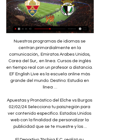
Nuestros programas de idiomas se centran primordialmente en la comunicación,. Emiratos Arabes Unidos, Corea del Sur,. en línea. Cursos de inglés en tiempo real con un profesor a distancia. EF English Live es la escuela online más grande del mundo. Destino: Estudia en línea …

Apuestas y Pronóstico del Elche vs Burgos 02/02/24 Selecciona tu país/región para ver contenido específico. Estados Unidos web con la finalidad de personalizar la publicidad que se te muestre y los ...

El Deportivo Táchira F.C. realizó su preventa publicitaria, al mismo tiempo que oficializó su plantilla para los retos que se avecinan en el 2018. En un magno evento desarrollado en el Gimnasio Campeones Mundiales del 97’, con la presencia de auspiciantes, medios de comunicación, invitados especiales y una amplia parcialidad tachirense en las gradas; se exhibió el plan de comercialización.

El partido entre Tigre y Atlético Rafaela, por el torneo Primera División 2016-17 que podés seguir en vivo y en directo por DeporTv desde las 19.30. En Mundo D te mostramos todo lo que pasa en esta nota. Formación: Contenido relacionado ¡Qué vacaciones!

El mayor flujo de migrantes en tránsito utilizando a México como ruta hacia Estados Unidos es población principalmente de Centroamérica: Guatemala, El Salvador y Honduras.

DIRECTO   Burgos - Elche CF - YouTube ... Hypermotion. Elche. Burgos CF. 02.02. 11:30. Burgos CF. Racing de Ferrol. 11.02. 12:00. Real Oviedo. Burgos CF. 17.02. 07:15. Burgos CF. Real Sporting. 25.02.

Ver más » San Gregorio (comuna) San Gregorio es una comuna de Chile, ubicada en la Provincia de Magallanes, XII Región de Magallanes y de la Antártica Chilena, cuya capital es Punta Delgada. ¡Nuevo!!: Estrecho de Magallanes y San Gregorio (comuna) · Ver más » Sanlúcar de Barrameda

Instituto Municipal de Deportes. Lista de reserva de personal laboral temporal en la categoría de Operario de Instalaciones Deportivas. Resolución del Presidente del Instituto Municipal de Deportes por la que se acuerda ampliar el plazo para la publicación de la lista provisional de admitidos y excluidos

Emporio Armani es una línea más joven inspirada por Armani. las Agencias Concepción y Cuscatlán y la primera Agencia departamental en Sonsonate, después se abrieron otras agencias para cubrir las necesidades de sus. como producto del terremoto sucedido el 11 de marzo de dicho año y que entre otros afectó a la.

Ver EN VIVO y en DIRECTO ONLINE Burgos vs. Mallorca, 7 ene 2024 — Te contamos dónde ver en directo online el Burgos vs. Mallorca de la Copa del Rey 2023-2024: canal de TV y streaming en vivo.

Una Venezuela más centrada, más paciente en ataque que en su primer encuentro, eligió mejor los tiros y trabajó más el ataque desde el principio ante unos ‘Elefantes’ con mucho empuje, pero menos precisión. En el segundo cuarto, Costa de Marfil empezó más concentrada, pero le …

Elche CF vs. Burgos CF: horario, TV, estadísticas, 23 sept 2023 — Siga el partido SEGUNDA en directo Fútbol en streaming entre el Burgos CF y el Elche con Eurosport. ver repeticiones gratis. Manténgase al día ...

El juego de Cruz Azul vs. Tigres del próximo 20 de Marzo (por el torneo Bicentenario 2010) es uno de los más atractivos de la jornada, mismo que se disputará a las 17:00 horas en el Estadio Azul …

Match ends, Alianza Petrolera 2, Atlético Huila 1. Second Half ends, Alianza Petrolera 2, Atlético Huila 1. 92' Attempt missed. Andrés Correa (Atlético Huila) header from the centre of the box is just a bit too high. Assisted by Carlos Ramírez with a cross following a set piece situation. 92' Foul by Róger Torres (Alianza Petrolera).

Este juicio deja entrever una relación directa entre la desaparición del arpa del ámbito llanero colombiano y la salida del elemento juseíco de la Nueva Granada en 1767, hecho que marca un retroceso en la organización de los pueblos llaneros En el siglo XIX, en los llanos colombianos, no hay visos de arpa vinculada a ningún aire nacional.

El jugador de Colo-Colo Nicolás Maturana rompió el silencio con @adnradiochile y desmiente polémica con Palestino asegurando que quiere quedarse en los albos para. Sigue la transmisión del Ironman de Pucón a través. 3-3 y 0-0 fueron los resultados de los dos partidos amistosos que jugaron hoy Colo Colo vs Santiago Morning @.

Jesús Emmanuel Acha Martínez, conocido artísticamente como Emmanuel (Ciudad de México, 16 de abril de 1955), es un cantante mexicano. Con una trayectoria de más de treinta años, ventas que superan los 17 millones de discos vendidos y presentaciones personales por encima de las cincuenta al año.

Compare vuelos a los destinos mas buscados en Estado de Nueva York y encuentre pasajes baratos entre San José, California (SJC) y Estado de Nueva YorkCuando se habla de tarifas baratas y ofertas de viajes, confíe en FareCompare.com

Real Sociedad Estadística en el diccionario de traducción español - francés en Glosbe, diccionario en línea, gratis. Busque palabras y frases milions en todos los idiomas.

Burgos CF: marcadores en directo, resultados y partidos Consulta los resultados de Burgos CF vs Elche CF, historial de enfrentamientos (H2H), últimos resultados, noticias y más información en Flashscore.

ViVe Televisión (acronimo de Visión Venezuela Televisión) es una televisora de carácter cultural y educativo, fundada por el Gobierno Nacional de Venezuela en el año 2003.

San Antonio Unido vs Unión San Felipe. AC Colina vs San Luis de Quillota.. Santa Cruz. General Velásquez vs AC Barnechea. Colchagua vs Santiago Morning. Independiente Cauquenes vs Magallanes. Arturo Fernández Vial vs Rangers. Iberia de Los Angeles vs Deportes Temuco. Deportes Pilmahue vs Deportes Valdivia.. SEÑAL EN VIVO. VIDEO DESTACADO.

Consulta el temario completo de Carrera de Ingeniero Agrónomo y solicita información gratis sin compromiso a Universidad Rafael Landivar de Guatemala

Leones se lleva la serie contra Sultanes de Monterrey. 18 May, 2017. 347. SONA 89.3FM a 18 de Mayo de 2017.- Con una espectacular ofensiva de José Juan Aguilar y efectivo pitcheo de José Samayoa los Leones de Yucatán vencieron 11-5 a Sultanes de Monterrey para asegurar la …

Sevilla 2 Celta de Vigo 1 ¡FINAL DEL PARTIDO! EL SEVILLA SE PONE COMO LÍDER PROVISIONAL. 91' ¡Cambio en el Sevilla! Se marcha Banega y entra Roque Mesa. 90' ¡TRES MINUTOS DE AÑADIDO EN EL SÁNCHEZ PIZJUÁN! Al Celta le quedan tres minutos para buscar el empate.

ENTRA Y ENCONTRA AL TUYO Y PORQUE NO A TU SEGUNDO AMOR ALEM (Ciudad de Buenos Aires) » LEANDRO N ALEM (I) (General Rodríguez) » LEANDRO N Gral

La U de Chile perdió ante Cobresal en la ida de los cuartos de final. La Universidad de Chile, ilusionada en la competición por su complicado momento cerca del descenso en el torneo de Primera, visitó la tercera región y a los cinco minutos ya le habían llegado por medio de Marcelo Cañete, con un remate de media distancia que.

En las canchas de tenis del Club Sarmiento continúa jugándose el Torneo Internacional de Tenis Future M15, correspondiente a una fecha del ITF World Tennis Tour 2019, donde está en juego la Copa Ciudad de Junín y tiene 15.000 dólares en premios. El certamen es organizado por el Club Sarmiento a

LALIGA HYPERMOTION - Elche CF vs Burgos CF hace 3 días — Horario y dónde ver el Elche CF vs. Burgos CF. El Disfruta en directo de este encuentro a través de Movistar + y apuesta en vivo al Elche vs.

Cubanet - Noticias de Cuba – Prensa Independiente desde 1994. Las nuevas tarifas preocupan a personas a las que ya les han instalado el metrocontador y no tienen recursos para reparar las roturas dentro de su vivienda...

River Plate Ordenan detener al futbolista de River Nicolás De La Cruz Por una causa abierta hace tres años, cuando el mediocampista de River jugaba en Liverpool de Uruguay y protagonizó incidentes con la policía paraguaya, el futbolista podría ser llevado a declarar ante la justicia.

Ayuda: Estás en la página de resultados del Silkeborg de la sección Fútbol/Dinamarca. MisMarcadores.com proporciona marcadores en directo del Silkeborg, resultados parciales y finales, clasificaciones y detalles de los partidos (goleadores, tarjetas, comparación de cuotas, etc.).

Consulta los datos del partido Atlético Fénix vs. Cerro Porteño en la competición Copa Sudamericana 2016 con comentarios en directo en AS.com (Estadísticas)

Deportes Santa Cruz marcó diferencias en el cierre tras derrotar al colista Unión San Felipe El conjunto local encontró la llave de la victoria en la recta final del compromiso, logrando su segundo triunfo en línea. Mientras que los aconcagüinos siguen sin sumar en el torneo.

Por Resolución de 23 de marzo de 2011, de la Dirección General de Política Universitaria («Boletín Oficial del Estado» de 31 de marzo), se publicó la relación provisional de aspirantes admitidos y excluidos a la realización de la prueba objetiva para acceder al título de Enfermero Especialista en …

Los procesos productivos agropecuarios y agroindustriales. en algunos casos, debieron abandonar la producción directa. Esto se tradujo en una. hijos, lejos de la violencia, el estrés, la inestabilidad y la contaminación cotidiana de los centros urbanos. En la Argentina, en los últimos diez años se ha.

Hotel Florinda 3* Sup Se abre en una ventana nueva hotel de 3 estrellas. Península, Punta del Este Mostrar en el mapa a 150 m del centro Cerca de la playa. Estas cookies también te permiten poner "Me gusta" en nuestro contenido y compartirlo directamente en las redes sociales.

Macará MAC 6-1 Guayaquil City FC GCF 2 Dec, 2018 LigaPro de Ecuador Guayaquil City FC GCF 1-1 Macará MAC 27 Jul, 2018 LigaPro de Ecuador Guayaquil City FC GCF 0-2 Macará MAC 27 May, 2018 LigaPro de Ecuador

Sus nombres están inscritos en la gloria del Deportivo Saprissa y hoy serán parte de una edición única y limitada de gorras de la marca New Era en homenaje a cuatro de nuestras ‘Leyendas’ moradas: Gabriel Badilla, Alonso Solís, José Francisco Porras y Evaristo Coronado.

Puerto Rico completó el vierne