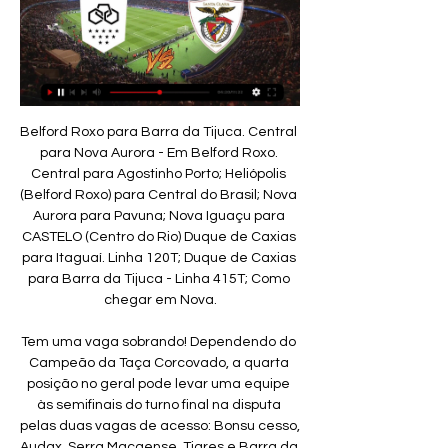
Belford Roxo para Barra da Tijuca. Central para Nova Aurora - Em Belford Roxo. Central para Agostinho Porto; Heliópolis (Belford Roxo) para Central do Brasil; Nova Aurora para Pavuna; Nova Iguaçu para CASTELO (Centro do Rio) Duque de Caxias para Itaguaí. Linha 120T; Duque de Caxias para Barra da Tijuca - Linha 415T; Como chegar em Nova.

Tem uma vaga sobrando! Dependendo do Campeão da Taça Corcovado, a quarta posição no geral pode levar uma equipe às semifinais do turno final na disputa pelas duas vagas de acesso: Bonsu cesso, Audax, Serra Macaense, Tigres e Barra da Tijuca.

Melhor resposta: Eu me lembro bem com foi... O Corinthians estava na Série B e estava ganhando o primeiro jogo por 3 X 0... Quase no final o Enílton marcou um gol e na saída do gramado o Carlinhos Bala falou para quem quisesse ouvir em todas as emissoras de rádio e …

Santa Clara x Länk Vilaverdense - Record Jogos em Direto Pts, J, V, E, D, G. 1º Santa Clara, 42, 19, 12, 6, 1, 27/10. 2º AVS SAD, 40, 19, 13, 1, 5, 29/18. 3º Nacional, 37, 19, 11, 4, 4, 36/20. 4º Marítimo, 31, 19 ...

EC São Bernardo. Esporte Clube São Bernardo. Grêmio Osasco. Grêmio Esportivo Osasco Ltda. Monte Azul. Atlético Monte. Primavera. Esporte Clube Primavera. Rio Preto. Rio Preto Esporte Clube. São Carlos. São Carlos Futebol Ltda. Taboão da Serra. Clube Atlético Taboão da Serra. Velo Clube. Associação Esportiva Velo Clube Rioclarense.

O Santa Cruz oficializou, na manhã desta quinta-feira(30), mais um reforço para a sequência da Série C do Campeonato Brasileiro. O volante experiente Marcelo Mattos é o primeiro jogador contratado com o aval do técnico Milton Mendes. Eles estiveram juntos no …

Uncategorized ao vivo, Campeonato Brasileiro Série A, Campeonato Brasileiro Série B, Campeonato Francês, Campeonato Paulista Série A2, Ciclismo Tour de Romandie (etapa 1), Copa do Nordeste (Seletiva), Copa Sul-Americana, Internet, jogos, Liga dos Campeões da Concacaf, Liga dos Campeões da UEFA, MLB, NHL,

Vilaverdense Santa Clara ao vivo | Segunda Liga há 1 dia — Acompanha ao vivo o Vilaverdense Santa Clara, 2 fevereiro 2024. Livescores, jogadores titulares e estatísticas em direto.

O presidente do Zimbábue, Robert Mugabe, tem enviado secretamente armas para o presidente da Costa do Marfim, Laurent Gbagbo, apesar dos pedidos internacionais para que Gbagbo deixe o poder. Uma aeronave Antonov An-22 avião de carga com a matrícula de Angola transporto tonelada de armas de Harare para Gbagbo durante o Natal e o ano novo, segundo as fontes de inteligência na capital do.

Num tempo de congelamento das verbas para atividades culturais, e numa sala sem aquecimento, recorremos a algumas peças da coleção para expor algo que não se vê: o frio sente-se, vive-se, combate-se, no verão, procura-se.

Vilaverdense FC vs Santa Clara Sobre o jogo. Vilaverdense FC está a jogar em casa contra Santa Clara no dia Fri, Feb 2, 2024, 18:45 UTC. Este é o Round 20 do Liga Portugal 2.

Aposte em Futebol, na competição Eslovénia - Taça na Betclic. Consulte as nossas cotas competitivas, todas as estatísticas e resultados em tempo real!

Mais sobre a Seleção Feminina Sub-20. Ex-treinador do agora extinto time feminino do Sport Club do Recife, Jonas foi anunciado como técnico da Seleção Feminina Sub 20 no mesmo dia em que a Confederação Brasileira de Futebol (CBF) apresentou Pia Sundhage. Ao lado de Jonas está Jéssica Lima, ex-jogadora do Rio Preto (SP) como auxiliar.

América MG x Cruzeiro ao vivo: saiba como. Para quem quiser assistir ao vivo a melhor forma é o site Live FC via streaming. Ele oferece todas as transmissões dos jogos. No entanto, esse serviço não é gratuito. A mensalidade custa cerca R$ 14,90. No entanto, você pode assistir por até quinze dias as transmissões de maneira gratuita.

Roque Júnior já completou um mês no comando técnico do XV de Piracicaba equipe que vai disputar a 1ª divisão do Campeonato Paulista. Após as primeiras semanas de treinos em Piracicaba, o elenco já com quase todos os reforços à disposição, saiu para uma semana de pré-temporada em Atibaia, região de montanhas próximo da capital.

A Ponte Preta entra em campo às 21h30 na. o adversário é o Vila Nova e, se vencer, a Ponte vai a 34 pontos e se mantém colada no G4. “Queremos resgatar nossa força dentro do Moisés. a Voz da Macaca, em FM 96,5 ou FM 98,3, bem como conferir a transmissão no canal do Youtube da PonTV. Outras Notícias. 12/09/2019. Fora dos planos.

A terceira rodada do Campeonato Paulista começa hoje, com Linense e São Caetano entrando em campo às 17h00. CORINTHIANS x FERROVIÁRIA – 19h30. O Corinthians estreou na temporada com uma derrota para a Ponte Preta. Mas, na rodada passada, a equipe goleou o São Caetano e busca criar uma sequência de vitórias.

UD Oliveirense Ovarense Basquetebol em directo: descubra e siga o resultado do jogo UD Oliveirense Ovarense Basquetebol ao vivo graças ao nosso livescore. Jogo de LPB, Playoffs jogado a 25/05/19 20:30

São Paulo x Bahia ao vivo - Transmissão na TV - Horário 19/05/2019. Visitar. SAO PAULO X BAHIA AO VIVO IMAGEM HD | BRASILEIRÃO SÉRIE A 19/05/2019. São Paulo x Bahia AO VIVO 19/05/2019 Brasileirão Assistir São Paulo x Bahia ao vivo, São Paulo x Bahia online.

Eduardo Francisco Silva Vieira 19/12/2001 Jogador sub 19 do Grupo Desportivo Estoril Praia Campeonato Nacional de Juniores A 1 Divisão 19/20. Eduardo Francisco Silva Vieira 19/12/2001 Jogador sub 19 do Grupo Desportivo Estoril Praia Campeonato Nacional de Juniores A 1 Divisão 19/20. Skip navigation Sign in.

Bola rolando: saiba as partidas com transmissão ao vivo na TV no meio de semana. Destaque para os jogos válidos pelas eliminatórias da Copa do Mundo, além da Série B do Brasileiro, final da Primeira Liga e Major League Soccer . Por GloboEsporte.com — Rio de Janeiro.

Vilaverdense - Santa Clara, Liga 2 - Portugal - Jogo Live Jogo Vilaverdense - Santa Clara, Liga 2 - Portugal. live jogo.

Assistir Vilaverdense x Santa Clara Ao Vivo - 02/02/2024 dentro de 5 horas — Saiba onde assistir Vilaverdense x Santa Clara - 2ª Divisão de Portugal e fique por dentro da transmissão ao vivo online e gratuita desta ...

Araraquara, SP, 08 (AFI) - Com uma grande atuação de Léo Castro, a Ferroviária manteve os 100% de aproveitamento na Copa Paulista, ao bater o Linense, por 3 a 0, na tarde deste sábado. Em duela realizado na Arena da Fonte Luminosa e válido pela 2ª rodada, a primeira fase da competição, a

ᐉ Länk FC Vilaverdense x Santa Clara Streaming Ao Vivo, Como assistir Länk FC Vilaverdense x Santa Clara em streaming ao vivo. ✓ Previsões, mata-mata, estatísticas e placar ao vivo. LigaPro 02/02/2024.

ISA Show SP - 13º Congresso Internacional e Exposição Sul-Americana de Automação, Sistemas e Instrumentação Quando: de 10 a 12 de novembro Local: Expo Center Norte – Centro de Convenções, em São Paulo. Horário: das 13h00 às 20h00 Os visitantes do evento poderão conhecer as soluções Siemens no estande da empresa, rua F, estande F04.

À passagem do minuto 65 da partida entre Marítimo e Belenenses SAD, a contar para a 5.ª jornada da I Liga, um cão ‘infiltrou-se’ em pleno relvado do reduto insular e acabou por arrancar muitas gargalhadas aos adeptos presentes nas bancadas, mas também a quem assistia ao jogo por transmissão televisiva.O jogo acabou por ser.

A revista Saber Viver é uma revista destinada ás mulheres que se querem descobrir e viver bem à sua maneira! Uma marca Portuguesa para a ajudar a ser mais saudável e feliz! Com os mesmos objetivos e visões, a revista Saber Viver juntou-se a nós, ISWARI, para transmitir e espalhar saúde por todos!

Caro LAeB, Que o momento por que passa o FC Porto não é nada tranquilizador, é por demais evidente. Que a lesão de última hora de Marcano acrescenta mais um problema, que se dispensava naturalmente, obrigando por certo José Peseiro a reformular os planos ou estratégia, como queiram, para o jogo, também entendo que sim.

Relato: Vilaverdense FC - Santa Clara em Direto dentro de 5 horas — Ouvir o relato Vilaverdense FC - Santa Clara Rádios para escutar o relato do jogo ao vivo: Golo FM. Ouvir ao vivo. Jogos anteriores. Santa ...

Água Santa U20 vs. São Bernardo U20 - 20 June 2018 - Soccerway. Bahasa - Indonesia; Chinese (simplified) Deutsch; English - Australia; English - Canada; English - Ghana;. U20 World Cup; Euro U21 Champ; View all. Youth; National; U20 World Cup; U17 World Cup; UEFA U21 Championship; UEFA U19 Championship; Sudamericano U20; Club;

Assistir Vitória Setúbal x Rio Ave Ao Vivo 18/05/19, Vitória Setúbal e Rio Ave Online, Assistir Vitória Setúbal x Rio Ave Ao Vivo Online, Watch Vitória Setúbal x Rio Ave Live Stream, Assistir Vitória Setúbal x Rio Ave, Campeonato Português - Primeira Liga Online Grátis.

Sub-20: Hortolândia Futsal joga em casa e vence o Taboão da Serra. com doze pontos, mesmo número de pontos que o quarto colocado, A.D.C. São Bernardo. O Jogo Precisando do resultado, após vim de derrota na última rodada para o Primeiro de Maio,. O resultado negativo deixou o Taboão Da Serra na vice-lanterna do torneio,.

JOGO FC Vilaverdense x Santa Clara Assista online pela internet os jogos do FC Vilaverdense ao vivo e Santa Clara no Futebol Play HD - Ver Jogos De Hoje Futebol Em Directo Grátis. Assista ao ...

Início > Relógios de Times > Relógio parede Sport Recife grande 41 cm. Relógio parede Sport Recife grande 41 cm. R$129,00.. Relógio de parede do Corinthians 47 cm. R$74,90 R$64,90 3 x de R$21,63 sem juros. Espiar. Relógio parede Atlético MG. R$. Rua Moricoca 140 B São Paulo -SP; Permaneça conectado.

O sub-15 foi goleado pelo São Bernardo (4 a 1). Neres, Araújo e Murilo (duas vezes) marcaram para o visitante. O gol maqueano saiu nos minutos finais de partida com Diogo. Na outra partida do grupo, o Red Bull, próximo adversário do Maquinho (dia 5, em Campinas), venceu fora de casa o Taboão da Serra pelo mesmo placar.

O 1º de Agosto conserva a liderança da tabela classificativa, ao vencer o Santa Rita por 0-1, em jogo a contar para a 19ª jornada. O 1º de Agosto c