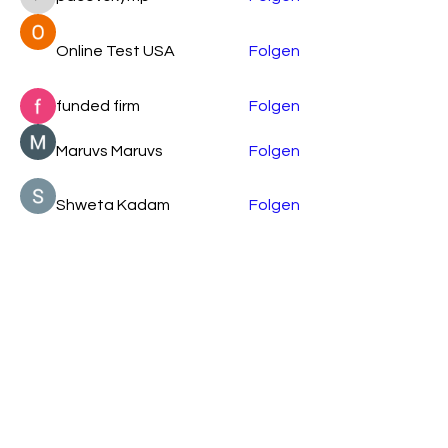
pacovskymp
Online Test USA
Folgen
funded firm
Folgen
Maruvs Maruvs
Folgen
Shweta Kadam
Folgen
Alle Mitglieder anzeigen (87)
Verein Support Ukraine Now Upper Austria
c/o Anna Klymenko
Hirschgasse 23