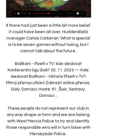
If there had just been a little bit more belief 
it could have been all over. Huddersfield 
manager Carlos Corberan: What is special 
is to be seven games without losing, but I 
cannot talk about the future. 

Ballkani - Plzeň v TV: kde sledovat 
Konferenční ligu živě? 30. 11. 2023 — Kde 
sledovat Ballkani - Viktoria Plzeň v TV? 
Přímý přenos utkání Zobrazit online přenos. 
Góly. Domácí: Hosté: 81. Šulc. Sestavy. 
Domácí ...

These people do not represent our club in 
any way shape or form and we are liaising 
with West Mercia Police to try and identify 
those responsible who will in turn liaise with 
Merseyside Police. 
