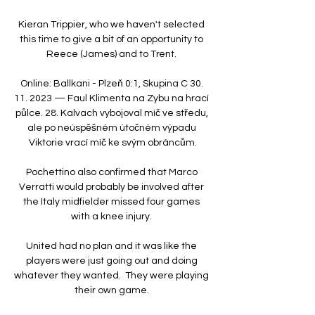
Kieran Trippier, who we haven't selected 
this time to give a bit of an opportunity to 
Reece (James) and to Trent. 

Online: Ballkani - Plzeň 0:1, Skupina C 30. 
11. 2023 — Faul Klimenta na Zybu na hrací 
půlce. 28. Kalvach vybojoval míč ve středu, 
ale po neúspěšném útočném výpadu 
Viktorie vrací míč ke svým obráncům.

Pochettino also confirmed that Marco 
Verratti would probably be involved after 
the Italy midfielder missed four games 
with a knee injury. 

United had no plan and it was like the 
players were just going out and doing 
whatever they wanted.  They were playing 
their own game. 
