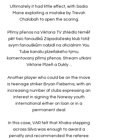
Ultimately it had little effect, with Sadio 
Mane exploiting a mistake by Trevoh 
Chalobah to open the scoring.

Přímý přenos na Viktoria TV zhlédlo téměř 
pět tisíc fanoušků Západočeský klub totiž 
svým fanouškům nabídl na oficiálním You 
Tube kanálu plzeňského týmu 
komentovaný přímý přenos. Stream utkání 
Viktorie Plzeň a Dukly ...

Another player who could be on the move 
is teenage striker Bryan Fiebema, with an 
increasing number of clubs expressing an 
interest in signing the Norway youth 
international either on loan or in a 
permanent deal.

In this case, VAR felt that Xhaka stepping 
across Silva was enough to award a 
penalty and recommended the referee 