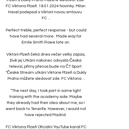
FC Viktoria Plzeň. 19.01.2024 Novinky. Milan 
Havel podepsal s Viktorií novou smlouvu · 
FC ...

Perfect treble, perfect response - but could 
have had several more.  Made way for 
Emile Smith Rowe late on. 

Viktorii Plzeň čeká dnes večer velký zápas, 
živě jej Utkání nakonec odvysílá Česká 
televizi, přímý přenos bude na ČT Sport. 
"České Stream utkání Viktorie Plzeň a Dukly 
Praha můžete sledovat zde. FC Viktoria ...

“The next day, I took part in some light 
training with the academy side. Maybe 
they already had their idea about me, so I 
went back to Tenerife. However, I would not 
have rejected Madrid. 

FC Viktoria Plzeň Oficiální YouTube kanál FC 