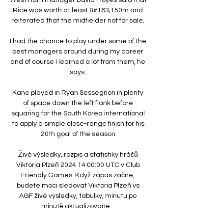
Rice was worth at least &#163;150m and 
reiterated that the midfielder not for sale. 

I had the chance to play under some of the 
best managers around during my career 
and of course I learned a lot from them, he 
says. 

Kane played in Ryan Sessegnon in plenty 
of space down the left flank before 
squaring for the South Korea international 
to apply a simple close-range finish for his 
20th goal of the season.

Živé výsledky, rozpis a statistiky hráčů 
Viktoria Plzeň 2024 14:00:00 UTC v Club 
Friendly Games. Když zápas začne, 
budete moci sledovat Viktoria Plzeň vs 
AGF živé výsledky, tabulky, minutu po 
minutě aktualizované ...
