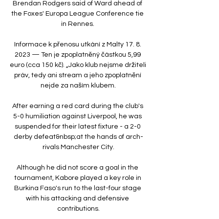
Brendan Rodgers said of Ward ahead of 
the Foxes' Europa League Conference tie 
in Rennes. 

Informace k přenosu utkání z Malty 17. 8. 
2023 — Ten je zpoplatněný částkou 5,99 
euro (cca 150 kč). „Jako klub nejsme držiteli 
práv, tedy ani stream a jeho zpoplatnění 
nejde za naším klubem.

After earning a red card during the club's 
5-0 humiliation against Liverpool, he was 
suspended for their latest fixture - a 2-0 
derby defeat&nbsp;at the hands of arch-
rivals Manchester City.

Although he did not score a goal in the 
tournament, Kabore played a key role in 
Burkina Faso's run to the last-four stage 
with his attacking and defensive 
contributions.
