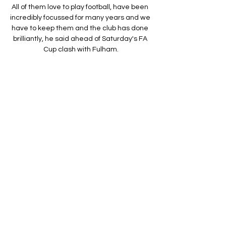
All of them love to play football, have been 
incredibly focussed for many years and we 
have to keep them and the club has done 
brilliantly, he said ahead of Saturday's FA 
Cup clash with Fulham.

Indeed, he has never been particularly 
comfortable with flair players: Cristian 
Rodriguez, Gaston Ramirez and, most 
recently, Giorgian de Arrascaeta drifted in 
and out of his teams without ever 
managing to make much of an impact in El 
Maestro's rigid game-plans.

A meeting with his beloved former side 
Liverpool is now on the cards, only now, he 
will be managing the rival team at his old 
home. So when do Aston Villa play against 
Liverpool this season? Goal takes a look. 

Online: Plzeň - Kodaň 3:2, Přípravný zápas 