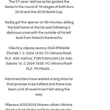
The 57-year-old has so far guided the 
Swiss to the round of 16 stages of both Euro 
2016 and the 2018 World Cup. 

Sadiq got the opener on 56 minutes, sliding 
the ball home at the far post following a 
delicious cross with the outside of his left 
boot from Kelechi Iheanacho.

Všechny zápasy sezony 2024 Přátelák 
Čtvrtek 1. 2. 2024 15:00. FC Viktoria Plzeň 
PLZ · AGF Aarhus ; FORTUNA:LIGA | 20. kolo. 
Sobota 10. 2. 2024 18:00. FC Viktoria Plzeň 
PLZ · FK Mladá ...

Hammers fans have waited a long time for 
that promise to be fulfilled and there has 
been a lot of resentment felt along the 
way. 

Příprava 2023/2024 Stream utkání Viktorie 
Plzeň a Dukly Praha můžete sledovat zde. 