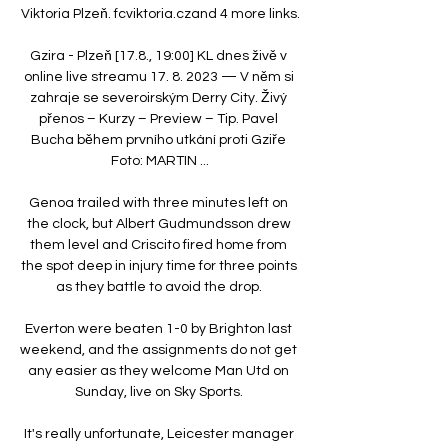
Viktoria Plzeň. fcviktoria.czand 4 more links.

Gzira - Plzeň [17.8., 19:00] KL dnes živě v 
online live streamu 17. 8. 2023 — V něm si 
zahraje se severoirským Derry City. Živý 
přenos – Kurzy – Preview – Tip. Pavel 
Bucha během prvního utkání proti Gziře 
Foto: MARTIN ...

Genoa trailed with three minutes left on 
the clock, but Albert Gudmundsson drew 
them level and Criscito fired home from 
the spot deep in injury time for three points 
as they battle to avoid the drop. 

Everton were beaten 1-0 by Brighton last 
weekend, and the assignments do not get 
any easier as they welcome Man Utd on 
Sunday, live on Sky Sports. 

It's really unfortunate, Leicester manager 