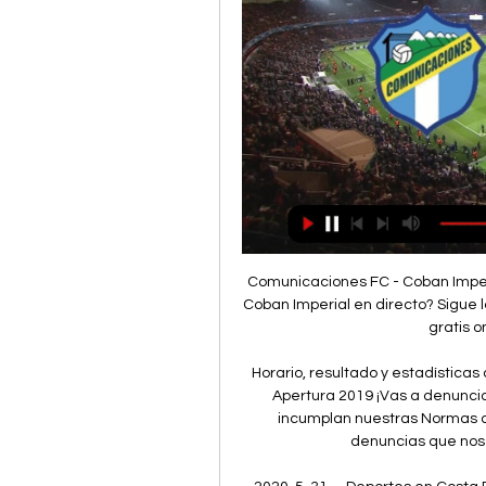
Comunicaciones FC - Coban Imperial - Oddspedia ¿Dónde ver Comunicaciones FC vs Coban Imperial en directo? Sigue los siguientes pasos para que puedas divertirte y ver gratis online el partido sin ningún ...

Horario, resultado y estadísticas del Atlante FC - Alebrijes de Oaxaca | Ascenso MX - Apertura 2019 ¡Vas a denunciar un contenido! x. Denuncia sólo contenidos que incumplan nuestras Normas de uso o conducta. Aunque revisamos todas las denuncias que nos llegan, sólo respondemos si procede.

2020-5-31 · Deportes en Costa Rica Detalles Creado: 15 Mayo 2020 Fotografías: ¡la nueva cara del Nicolás Masís tras inversión de ₡500 millones! En el escenario juegan Dimas Escazú de la liga femenina y Juventud Escazuceña en Liga de.

Comunicaciones vs Cobán Imperial EN VIVO Jornada 13 youtube.com youtube.com 3:00 YouTube El Quetzalito Futbolero 19 mar 2022 19 mar 2022

Tabla de posiciones EN VIVO hoy de la fecha 6 del Torneo Apertura 2020 de la Liga 1 Movistar. Programación, fixture y resultados del fútbol peruano. hace 1 hora 30 minuto(s) Bolívar vs. Tigre.

Deportivo Llacuabamba -- Ayacucho FC: 14/03 20:00: Carlos Stein -- Cusco: 14/03 20:00: Sport Boys -- Sporting Cristal: 14/03 20:00: Alianza Lima -- Deportivo Binacional: 14/03 20:00: Cienciano -- Atletico Grau: 14/03 20:00: Alianza Universidad -- Carlos A. Mannucci

Ver el infográfico sobre Valledupar FC vs Fortaleza FC - Sporticos.com. Para utilizar el servicio de 'Imágenes en directo' deberá iniciar sesión y tener fondos en la cuenta o haber realizado una apuesta en las últimas 24 horas. Today live matches Check more.

Una escena se ha vuelto viral en redes sociales cuando una joven aparece junto a su pareja y protagonizan un momento incómodo para sus amigos durante una clase virtual.

Ver Comunicaciones vs Cobán Imperial EN VIVO Jornada 03 Ver gratis por Internet el juego entre Comunicaciones vs Cobán Imperial juego por la Jornada 03 del torneo apertura 2023....

La LigaPro administrará y organizará los torneos ecuatorianos de fútbol Serie A y B, donde también controlará los derechos comerciales, órganos disciplinarios, escenarios y de seguridad.

definición de Club Atlético Platense y sinónimos de Club Atlético Platense (español), antónimos y red semántica multilingüe (traductores por 37 lenguas)

Bienvenidos a la transmisión minuto a minuto del duelo que mide a Universidad de Chile ante Palestino por la semifinal de la Copa Chile 2018. El duelo que se inicia a las 17.30 horas, se llevará a cabo en el Estadio Nacional y busca llevar a uno de estos dos elencos al último encuentro del certamen doméstico.

Cacahuatique, en los departamentos de San Miguel y Morazán, situados en la parte noreste de El Salvador, en donde se cultiva pacamara, cuscatleto, bourbon, pacas y caturra con un perfil más.

Llaneros FC vs Valledupar el resultado en vivo en la liga Torneo Aguila. Presentamos el resultado en vivo, la composición de los equipos antes del partido, los goleadores, las estadísticas y la tabla de posiciones

Duelo de campeones en la Región de Valparaíso. Una nueva edición de la Supercopa Easy 2019 está latente, en la que Universidad Católica (Primera División) y Palestino (Copa Chile MTS) se medirán por ser el mejor de los mejores de la temporada 2018. El compromiso se jugará el próximo sábado a las 18:00 horas en el estadio Sausalito de Viña del Mar, donde ambas escuadras quieren.

Wanderers es el nombre de varios clubes deportivos:. de fútbol. Wanderers Football Club, equipo inglés del cual otros equipos tomaron su nombre, generalmente acompañado de su ciudad de origen; En Chile. Club de Deportes Santiago Wanderers, equipo chileno de Valparaíso., equipo chileno de Valparaíso.

COMUNICACIONES VS COBAN IMPERIAL EN VIVO youtube.com youtube.com 2:42:43 YouTube GRANEGA TRANSMISIONES 2 14 ago 2023 14 ago 2023

La tienda Solmanía en Mallorca, 539 (independencia I Rogent) de Barcelona es la más cercana a tu ubicación. Si lo prefieres puedes descu