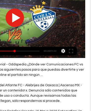
brir otras tiendas Solmanía en Barcelona y sus horarios y teléfonos, así como todas las Ofertas de Solmanía en Barcelona.

En lo que fue la vuelta de la 'U' al Estadio Municipal de La Cisterna luego de 28 años, Universidad de Chile se sigue recuperando de resultados irregulares y se impuso por 3 a 1 a un Palestino.

Cobán Imperial vs Comunicaciones | By Tigo Sports Guatemala 14 feb 2019 — enfrentan a los Cremas de Comunicaciones en el. Estadio Verapaz. No te pierdas este gran juego EN VIVO por Tigo Sports Canal 6 / 706 HD y Web ( ...

En la Jornada 21 de la Temporada 2019-2020 de la Liga Premier en su Serie “A”, los equipos nayaritas no pudieron ganar. El Atlético Bahía FC, perdió de visitante 2 goles por 0 ante la escuadra de Tecos con goles de José Damián Pulido al minuto 76 y de Diego González de la Torre al 81´. Publicidad Por su parte, Coras de Nayarit cayó por la mínima diferencia ante el Club Deportivo.

Millonarios, Once Caldas y Chicó, los tres líderes de la Liga Postobón 28 julio, 2014 Fútbol Nacional Millonarios pese a tener una mala actuación en la Copa Postobón, llegó a marcar diferencia en la Liga Postobón y ya completa su segunda victoria en linea, victoria que lo …

Unión la Calera, por su parte, corrió la misma suerte que Antofagasta. empató de local 1-1 ante Curicó Unido. Los goles fueron obra de Patricio Gutiérrez para los cementeros, mientras que para la visita, el empate corrió por parte de Rodrigo Pereira.

2020-5-29 · Promoción de Actividades de Cultura, Deporte y Recreación; Normativa Estudiantil; Registro Universitario; Sedes. Sede Central; Sede de San Carlos; Sede del Pacífico; Sede de Atenas; Sede de Guanacaste; Centro de Formación Pedagógica y Tecnología Educativa; Organización. Consejo Universitario. Acuerdos; Antecedentes y Presentación; Actas.

Ver C.S.D. Comunicaciones vs Coban Imperial el 14.08.2023 Resúmenes y transmisiones en vivo del encuentro de fútbol Liga Nacional 2023/24 entre C.S.D. Comunicaciones y Coban Imperial. El mejor lugar para ver el ...

Paulo Garcés fue oficializado como nuevo arquero de Curicó Unido, para disputar la temporada 2020 del Campeonato Nacional. El arquero llega desde Deportes Antofagasta, donde pasó los últimos dos años y suma el noveno club de su carrera.

Asociación Representativa Provincial Sucre - Ayacucho. 910 Me gusta. Asociación civil que reúne a los 11 distritos y 56 centros poblados de la provincia...

Comunicaciones vs. Coban Imperial (31 de Ene - ESPN Cobertura en vivo de Comunicaciones vs. Coban Imperial Liga Nacional De Guatemala juego en ESPN (AR), incluye resultados en vivo, highlights y estadísticas ...

Sus obras capitales quedan reducidas a tres : “el Libro del Caballero et del Escudero”, “el Libro de los Estados” y “el Conde Lucanor o Libro de Patronio”. Don Juan Manuel fue el primer escritor castellano preocupado por la posteridad y por la conservación y transmisión de sus escritos.

El Ateneo educativo Nº 7 aborda los estilos de gestión en las instituciones educativas. Los especialistas discuten sobre los desafíos, los obstáculos, las necesidades y el impacto de los modos de gestionar en la comunidad y la calidad educativa.

- La posible sujeción al Impuesto sobre Incremento de Valor de los Terrenos de Naturaleza Urbana ("plusvalía municipal"). Si la transmisión es onerosa, el sujeto pasivo y la obligación de liquidación corresponden al transmitente, sin perjuicio del carácter de sustituto del adquirente en el caso de que el transmitente fuese no residente o.

Cobán vs. Comunicaciones hoy EN VIVO: a qué hora y dónde 20 sept 2023 — Cobán Imperial vs. Comunicaciones se medirán hoy en la 8ª fecha del Apertura 2023 de la Liga Nacional. Conocé horario, canal de TV y ...

Comunicaciones vs Cobán Imperial stream and TV listings Comunicaciones contra Cobán Imperial - agosto 13, 2023 - Listados de TV y transmisión en línea en vivo, Resultados en vivo, Noticias y videos :: Live Soccer ...

Liga Argentina de Vóley El “Lobo” chacarero va por otra alegría en San Juan Ateneo visita a Obras tras la resonante victoria que logró el jueves ante UPCN en sets corridos.

Herediano, Cartaginés y Santos multados tras primera fecha.. El Club Sport Herediano deberá pagar una multa de 175 mil colones según el artículo 32 inciso 1 por retrasar el inicio del encuentro, ya sea en el primer tiempo o en el segundo, por cuarta ocasión en la presente temporada.

Se vende casa para reformar con terreno en cabañas de sayago, superficie entre la casa y el terreno 466m2. Buena situación con salida a dos calles. Ideal para casa rural. El precio se podría negociar. CE: G.

COPA DO NORDESTE 1 2 3 001 1ª 21/01 - Ter 20:00 B Imperatriz MA x CRB AL A Frei Epifânio Imperatriz MA 3 002 1ª 23/01 - Qui 19:30 B Náutico PE x River PI A Aflitos Recife PE 3 003 1ª 25/01 - Sáb 16:00 B Santa Cruz PE x Bahia BA A Arruda Recife PE 1 3 004 1ª 25/01 - sáb 16:00 B Vitória BA x Fortaleza CE A Manoel Barradas Salvador BA 1 3 005 1ª 25/01 - sáb 18:00 B CSA AL x Sport PE A.

Foto: Prensa Argentino de Junin.. El mens sana vuelve al Socios Fundadores para enfrentar este viernes a Obras Sanitarias.-El partido comenzó algo errático, friccionado y pasaron varios minutos hasta que desde la línea De Los Santos pudo inaugurar el marcador.

Universidad Católica vs Bolívar en vivo (online) 9 de Febrero 2012Universidad Católica vs Bolívar en vivo (online) 9 de Febrero 2012Partido de Futbol Online | Partido de Futbol Online. Ver Partido En Vivo Por Internet Gratis, Partido Online, Partido En Directo, Ver En Vivo Partido, Horario De Partidos, Ver Futbol Online, A Que Hora Se Juega.

Cafetaleros de Chiapas es un equipo de fútbol mexicano que juega en la Liga de Ascenso de México, tiene como sede la ciudad de Tuxtla Gutiérrez en Chiapas.Anteriormente el equipo tenía como sede la ciudad de Tapachula, en la misma entidad federativa. En el año 2018 logró coronarse como campeón en la Final de Ascenso 2017-18 derrotando a la escuadra de los Alebrijes de Oaxaca.

— Club León (@clubleonfc) Mayo 19, 2014 Publicidad Por su parte, Pa