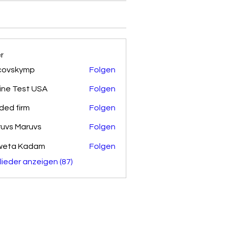
er
covskymp
Folgen
kymp
ine Test USA
Folgen
ded firm
Folgen
uvs Maruvs
Folgen
weta Kadam
Folgen
glieder anzeigen (87)