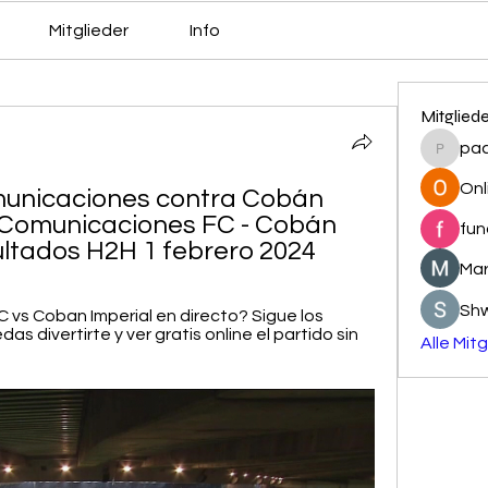
Mitglieder
Info
Mitglied
pa
pacovs
Onl
unicaciones contra Cobán 
y Comunicaciones FC - Cobán 
fun
sultados H2H 1 febrero 2024
Mar
Sh
vs Coban Imperial en directo? Sigue los 
 divertirte y ver gratis online el partido sin 
Alle Mit