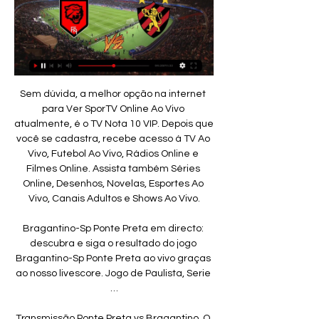
Sem dúvida, a melhor opção na internet para Ver SporTV Online Ao Vivo atualmente, é o TV Nota 10 VIP. Depois que você se cadastra, recebe acesso á TV Ao Vivo, Futebol Ao Vivo, Rádios Online e Filmes Online. Assista também Séries Online, Desenhos, Novelas, Esportes Ao Vivo, Canais Adultos e Shows Ao Vivo.

Bragantino-Sp Ponte Preta em directo: descubra e siga o resultado do jogo Bragantino-Sp Ponte Preta ao vivo graças ao nosso livescore. Jogo de Paulista, Serie …

Transmissão Ponte Preta vs Bragantino. O jogo do Ponte Preta Ao Vivo Hoje será transmitido na TV fechada, em contraste ao desejo de muitos. Além disso você pode acompanhar o …

São Bernardo, São Caetano e Santos e mais 27 cidades da região metropolitana de São Paulo e Baixada Santista entram na disputa do título dos Jogos Regionais, que começam hoje em Santo André. Os dois municípios, de modo especial, protagonizam o duelo pela conquista da Primeira Divisão.

A demora de alguns provedores de conexão a internet em atualizar seus sistemas de identificação de usuários da rede mundial de computadores tem dificultado o trabalho de policiais encarregados de investigar crimes cibernéticos. A afirmação é do coordenador do Laboratório de Inteligência Cibernética do Ministério da.

A Eslovênia é um país da Europa oriental que faz fronteira com Croácia, Itália e Áustria. É conhecido por suas belíssimas paisagens naturais. Conheça nas linhas a seguir algumas curiosidades e fatos inusitados sobre esse pequeno mas fascinante país.

Veja também: Onde assistir ao jogo CHAPECOENSE X VASCO, AO VIVO - TV e streaming – Campeonato Brasileiro 2018 Veja aqui a programação para o jogo do Racing x Vasco da Gama pela Libertadores da América 2018. Saber onde encontrar a programação da transmissão de Jogo ao Vivo? É no Perspectiva Online. Estádio Presidente Perón,…

Entre cassinos e o coachar dos sapos, Porto Rico é também uma terra de contrastes, em que a calma do Caribe é importunada pela agitação da América contemporânea. Conveniências modernas facilitam a vida dos visitantes, e a selva de pedra formada por condomínios pode nos dar a impressão de que estamos perto de casa.

São Paulo não é uma cidade de transmissão e não tem febre amarela dentro do município. Até dezembro, perto de 1,2 milhão de pessoas haviam sido vacinadas na cidade. À primeira vista, fechar os parques parece uma medida sensata. Onde no Parque do Sapé haveria macacos?

Nasceu esta quinta-feira, em Barcelona a Associação Europeia de Clubes de Hóquei em Patins (EHCA). FC Porto, Benfica, Sporting e Oliveirense estão entre os clubes fundadores, a que se juntaram ainda os espanhóis do Barcelona, Liceo da Corunha, Réus e Noia apoiados pelas federações de patinagem dos dois países da Península Ibérica

veja onde assistir aos jogos do Campeonato Pernambucano 17 de jan. de 2024 — Sport e Santa Cruz entram em campo nesta quarta-feira (17) pela segunda rodada do Campeonato Pernambucano. Os dois rivais serão mandantes ...

A Associação Portuguesa de Apoio à Vítima (APAV) terá agora um polo de atendimento em Castro Marim, a funcionar já a partir do dia 27 de setembro (sexta-feira), na sede da Comissão de Proteção de Crianças e Jovens em Risco (CPCJ) todas as sextas-feiras, das 9h00 às 13h00.

Campinas, SP, 21 (AFI) - Em uma rodada de poucos gols no Campeonato Português, Naval e Vitória de Setúbal seguem bastante ameaçados pelo rebaixamento. Os dois times duelaram neste domingo e apenas empataram por 1 a 1, em Setúbal, pela …

Mantenha-me conectado. Esqueceu sua senha? BR PT; EN; ES; São Bento. Bragantino X São Bento; Mirassol X São Bento; Mais repetido: 1 x 0. Ponte Preta X Santos; Ponte Preta X Palmeiras; Ituano X Ponte Preta; Ponte Preta X São Bernardo; Últimos jogos: Últimos jogos: Operário-MS. 2. x. 1. São Bento. Ponte Preta. 1. x. 1. Bragantino.

Em cada viagem gostamos de sentir a energia do momento e desfrutar de tudo o que está ao nosso redor. Cada segundo conta, cada momento é vivido com a serenidade merecida, como se da última oportunidade se tratasse... porquê? Porque não deixamos para amanhã, o que podemos viver hoje! ----- QUEM SOMOS ### CONTACTOS

RBS TV Faro é uma emissora de televisão portuguesa com sede em Faro, Distrito de Faro. Pertence ao Grupo RBS e retransmite a programação da IVT1 além de gerar programas locais de boa audiência como: Bom Dia Faro, Jornal do Almoço e RBS Notícias. É uma das redes de transmissão regionais da RBS TV...

Atuando fora de casa nas últimas rodadas, o time foi derrotado por Velo Clube e XV de Piracicaba, sem marcar gols nessas partidas. A expectativa é que com o apoio da torcida o time possa reencontrar a vitória. Já o Noroeste começa a rodada dentro do G4 pela primeira vez. O time vem de vitória contra o Atibaia, que fez o time chegar aos.

Transmissão Barcelona x Real Madrid: O jogaços envolvendo Messi, Suarez, Vinicius de moraes Jr., Benzema e a cia terá lugar esta quarta-feira (6 de fevereiro), às 18h, e …

Flamengo de Arcoverde - Sport Recife placar ao vivo, H2H Flamengo de Arcoverde Sport Recife esultado ao vivo (e transmissão online) começa no dia 2 de fev. de 2024 as 00:00 horário UTC como parte do Pernambucano, ...

Ao ser questionado pelos líderes religiosos sobre acusações feitas a ele, Estevão dá uma resposta ousada e corajosa: “Povo rebelde, obstinado de coração e de ouvidos! Vocês são iguais aos seus antepassados: sempre resistem ao Espírito Santo!” (Atos 7.51). Estêvão não esconde ou ameniza a realidade deles quanto ao pecado. Que.

Centro médico em Oliveira do Hospital dentro da base de dados mais completos sobre Centro médico em Oliveira do Hospital Coimbra Eu encontrei 0 atualizado 2019.. temos a sorte de viver em um dos países com os melhores sistemas de saúde. anúncios. Ver Hospitais em Oliveira do Hospital. Centro médico por Cidade. anúncios.

jogos Sport Club do Recife ao vivo, tabela, resultados Onde assistir ao vivo ao sorteio da fase de grupos da Copa do Nordeste? Flamengo Arcoverde x Sport Recife, 04.02. Bahia x Sport Recife, 09.02. Sport ...

Assistir Vitória Setúbal x Rio Ave Ao Vivo 18/05/19, Vitória Setúbal e Rio Ave Online, Assistir Vitória Setúbal x Rio Ave Ao Vivo Online, Watch Vitória Setúbal x Rio Ave Live Stream,. Venha agora mesmo assistir o melhor site de transmissões esportivas, facilidade Futebol Online 1.

Gol e melhores momentos de Cruzeiro 1 x 0 Vasco pelo Campeonato Brasileiro 2019 Assistir minuto a minuto da partida entre Cruzeiro x Vasco ao vivo hoje pelo Campeonato Brasileiro 2019. Horário do jogo: 19h. Acompanhe todos os lances no tempo real da VAVEL Brasil!

Na Rio Capital Imobiliária você encontra salas à venda em Barra da Tijuca - Rio de Janeiro. Confira mais imóveis à venda ou para alugar em Rio de Janeiro.

Oliveirense bate Benfica e reforça liderança do campeonao de basquetebol » ‎ JN Desporto Campeões nacionais venceram na Luz por 78-71, em jogo da segunda …

Recife, PE, 20 (AFI) – Apesar de viver uma situação delicada financeiramente, o Sport segue sonhando com um jogador de nome para reforçar o elenco. O principal alvo da diretoria é o meia Diego Souza, que teve grande fase no Leão e hoje defende o São Paulo. Confira! Paulistão: Com tendinite, "Profeta" é poupado de treino do São Paulo

A ideia original era usar grama preta, para evitar as cores de seus maior rival, mas foi provado que isso era tecnicamente impossível; a opção escolhida foi a utilização de grama com uma tonalidade mais escura. [193] Para melhorar a fixação, a grama será interligada com 22 milhões de fibras artificiais. [194]

Bloqueava o Flamengo. A marcação de ambos os times era alta, e bem feita. As duas defesas tinham enorme dificuldade para achar linhas de passes para sair pelo chão, como é costume de ambos os times. No Flamengo, Diego Alves passou a dar chutão à procura de Bruno Henrique. No Santos, Everson começou a vacilar.

Um idoso de 76 anos ficou hoje gravemente ferido com 80% do corpo queimado, numa aldeia de Bragança, devido a uma queda na lareira, informou fonte dos bombeiros de Bragança. As autoridades desconhecem ainda as circunstâncias em que …

Eslovénia - E - Conselhos aos Viajantes - Portal das Comunidades Portuguesas,. Não existe representação diplomática portuguesa na Eslovénia, sendo os assuntos deste país são acompanhados pela Embaixada de Portugal em Viena: - Endereço da Secção Consular: Opernring 1 / R / 1,.

Marque consulta em Clinica Da Avenida Olhão - consulte as opiniões de pacientes, quadro médico, especialistas, convênios, serviços e preços.

Por contraste, os professores que preferem a “transmissão directa” de conhecimentos têm mais probabilidades de comunicar um clima disciplinar negativo na sala de aula nos sete países onde se verifica um efeito líquido detectável (Bélgica (comunidade flamenga), Coreia, Eslovénia, Espanha, Noruega, Polónia e Portugal).

Flamengo Sport Club de Arcoverde há 22 horas — Flamengo Sport Club de Arcoverde, Arcoverde. 6.895 curtidas · 632 falando sobre isso · 53 estiveram aqui. O Tigre do Sertão Pernambucano está de volta...

Todas as transmissões televisivas. Todo o Zapping. Agenda.. GOLO Bragança: Paulo Roberto marca de grande penalidade! 48 ' Cartão amarelo para Léo Andrade (Marítimo). Marítimo [B] Bragança. 2. 29% Vitórias. detalhes. 7. Jogos oficiais. COMPETIÇÕES. PORTUGAL; Liga Portuguesa.

Cuiabá empata contra o líder do grupo B e segue favorito para o acesso para Série B. A expectativa para ter um clube da capital na Série B só aumenta a cada rodada. O Cuiabá Esporte Clube empatou com o Operário-PR na tarde... Destaque 19/04/2018 - 18:03.

Mariana dOrey Gaivão Portella Bragança - Engenheira Ambiental (2007), Mestre (2010) e Doutora (2014) em Engenharia e Ciência dos Materiais (todos pela Universidade Federal do Paraná). Pesquisador pleno e responsável técnico pelo laboratório de durabilidade ambiental de materiais do Lactec, Área de Estruturas Civis. Professor colaborador.

Ponte Preta e Guarani conheceram nesta terça-feira os respectivos grupos do Campeonato Paulista de 2019 (CL